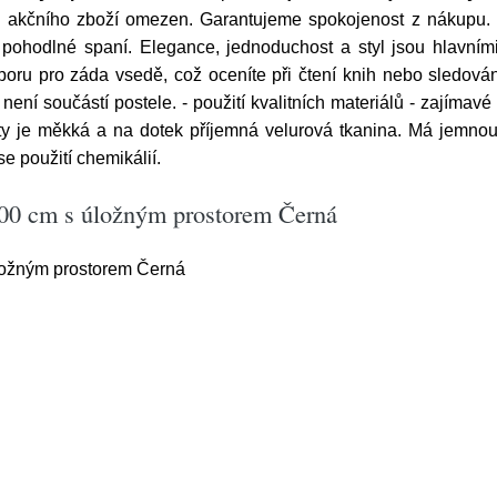
u akčního zboží omezen. Garantujeme spokojenost z nákupu.
pohodlné spaní. Elegance, jednoduchost a styl jsou hlavní
poru pro záda vsedě, což oceníte při čtení knih nebo sledován
 není součástí postele. - použití kvalitních materiálů - zajíma
ity je měkká a na dotek příjemná velurová tkanina. Má jemnou 
se použití chemikálií.
200 cm s úložným prostorem Černá
ložným prostorem Černá