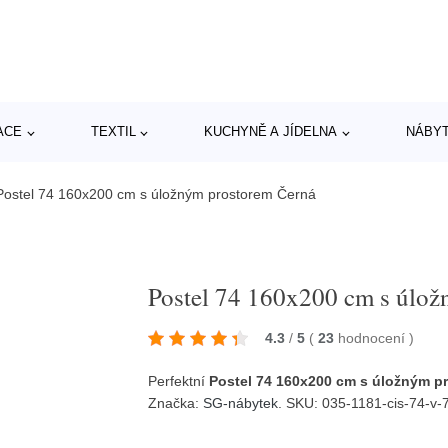
ACE
TEXTIL
KUCHYNĚ A JÍDELNA
NÁBY
Postel 74 160x200 cm s úložným prostorem Černá
Postel 74 160x200 cm s úlo
4.3
/
5
(
23
hodnocení
)
Perfektní
Postel 74 160x200 cm s úložným p
Značka:
SG-nábytek
. SKU: 035-1181-cis-74-v-7