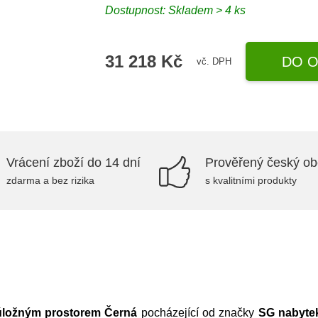
Dostupnost:
Skladem > 4 ks
31 218 Kč
DO O
vč. DPH
Vrácení zboží do 14 dní
Prověřený český o
zdarma a bez rizika
s kvalitními produkty
úložným prostorem Černá
pocházející od značky
SG nabyte