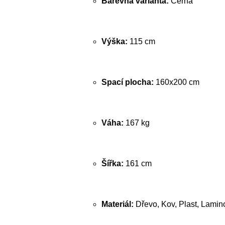
Barevná varianta:
Černá
Výška:
115 cm
Spací plocha:
160x200 cm
Váha:
167 kg
Šířka:
161 cm
Materiál:
Dřevo, Kov, Plast, Lamin