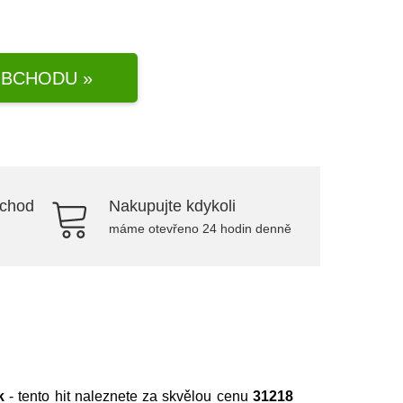
BCHODU »
bchod
Nakupujte kdykoli
máme otevřeno 24 hodin denně
k
- tento hit naleznete za skvělou cenu
31218