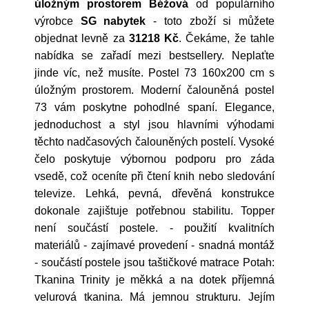
úložným prostorem Béžová
od populárního
výrobce
SG nabytek
- toto zboží si můžete
objednat levně za
31218 Kč
. Čekáme, že tahle
nabídka se zařadí mezi bestsellery. Neplaťte
jinde víc, než musíte. Postel 73 160x200 cm s
úložným prostorem. Moderní čalouněná postel
73 vám poskytne pohodlné spaní. Elegance,
jednoduchost a styl jsou hlavními výhodami
těchto nadčasových čalouněných postelí. Vysoké
čelo poskytuje výbornou podporu pro záda
vsedě, což oceníte při čtení knih nebo sledování
televize. Lehká, pevná, dřevěná konstrukce
dokonale zajištuje potřebnou stabilitu. Topper
není součástí postele. - použití kvalitních
materiálů - zajímavé provedení - snadná montáž
- součástí postele jsou taštičkové matrace Potah:
Tkanina Trinity je měkká a na dotek příjemná
velurová tkanina. Má jemnou strukturu. Jejím