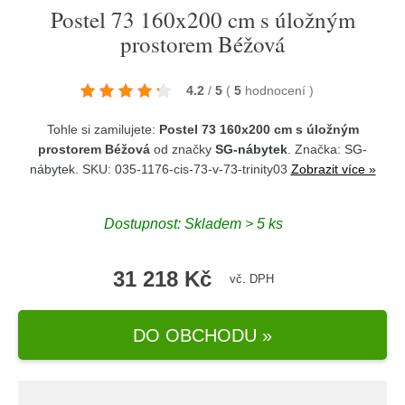
Postel 73 160x200 cm s úložným
prostorem Béžová
4.2
/
5
(
5
hodnocení
)
Tohle si zamilujete:
Postel 73 160x200 cm s úložným
prostorem Béžová
od značky
SG-nábytek
. Značka:
SG-
nábytek
. SKU: 035-1176-cis-73-v-73-trinity03
Zobrazit více »
Dostupnost:
Skladem > 5 ks
31 218 Kč
vč. DPH
DO OBCHODU »