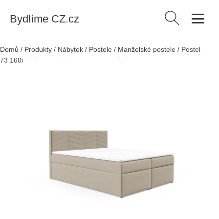
Bydlíme CZ.cz
Vyhledávání
Domů
/
Produkty
/
Nábytek
/
Postele
/
Manželské postele
/
Postel
73 160x200 cm s úložným prostorem Béžová