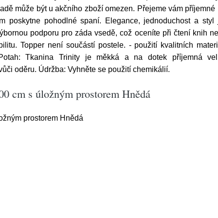
kladě může být u akčního zboží omezen. Přejeme vám příjemné
m poskytne pohodlné spaní. Elegance, jednoduchost a styl
ýbornou podporu pro záda vsedě, což oceníte při čtení knih n
ilitu. Topper není součástí postele. - použití kvalitních mat
 Potah: Tkanina Trinity je měkká a na dotek příjemná vel
vůči oděru. Údržba: Vyhněte se použití chemikálií.
200 cm s úložným prostorem Hnědá
ložným prostorem Hnědá