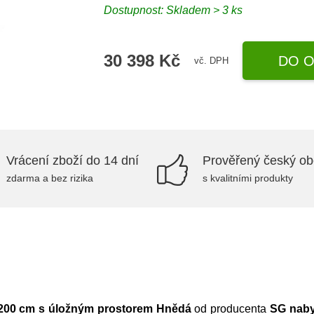
Dostupnost:
Skladem > 3 ks
30 398 Kč
DO O
vč. DPH
Vrácení zboží do 14 dní
Prověřený český o
zdarma a bez rizika
s kvalitními produkty
x200 cm s úložným prostorem Hnědá
od producenta
SG naby