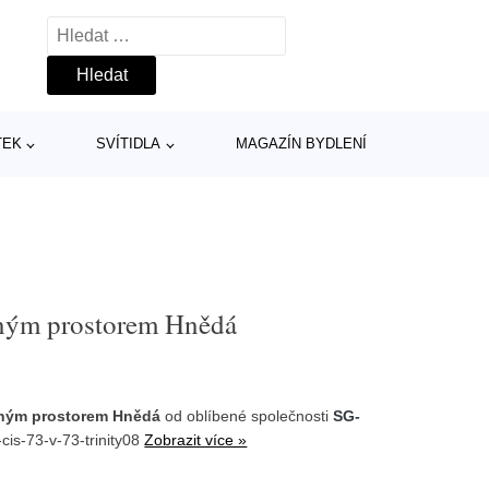
Vyhledávání
TEK
SVÍTIDLA
MAGAZÍN BYDLENÍ
žným prostorem Hnědá
žným prostorem Hnědá
od oblíbené společnosti
SG-
cis-73-v-73-trinity08
Zobrazit více »