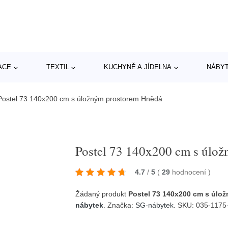
ACE
TEXTIL
KUCHYNĚ A JÍDELNA
NÁBY
Postel 73 140x200 cm s úložným prostorem Hnědá
Postel 73 140x200 cm s úlo
4.7
/
5
(
29
hodnocení
)
Žádaný produkt
Postel 73 140x200 cm s úlo
nábytek
. Značka:
SG-nábytek
. SKU: 035-1175-