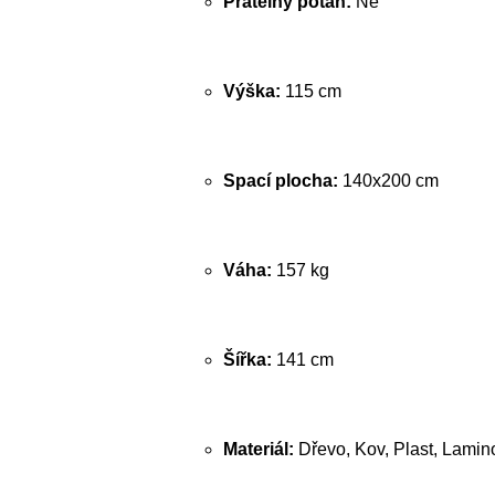
Pratelný potah:
Ne
Výška:
115 cm
Spací plocha:
140x200 cm
Váha:
157 kg
Šířka:
141 cm
Materiál:
Dřevo, Kov, Plast, Lamin