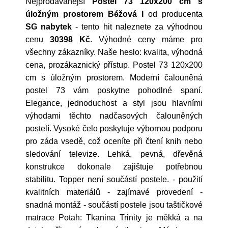
Nejprodávanější
Postel 73 120x200 cm s
úložným prostorem Béžová I
od producenta
SG nabytek
- tento hit naleznete za výhodnou
cenu
30398 Kč
. Výhodné ceny máme pro
všechny zákazníky. Naše heslo: kvalita, výhodná
cena, prozákaznický přístup. Postel 73 120x200
cm s úložným prostorem. Moderní čalouněná
postel 73 vám poskytne pohodlné spaní.
Elegance, jednoduchost a styl jsou hlavními
výhodami těchto nadčasových čalouněných
postelí. Vysoké čelo poskytuje výbornou podporu
pro záda vsedě, což oceníte při čtení knih nebo
sledování televize. Lehká, pevná, dřevěná
konstrukce dokonale zajištuje potřebnou
stabilitu. Topper není součástí postele. - použití
kvalitních materiálů - zajímavé provedení -
snadná montáž - součástí postele jsou taštičkové
matrace Potah: Tkanina Trinity je měkká a na