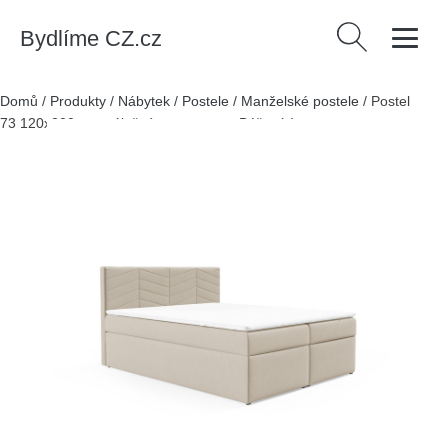
Bydlíme CZ.cz
Vyhledávání
Domů
/
Produkty
/
Nábytek
/
Postele
/
Manželské postele
/
Postel
73 120x200 cm s úložným prostorem Béžová I