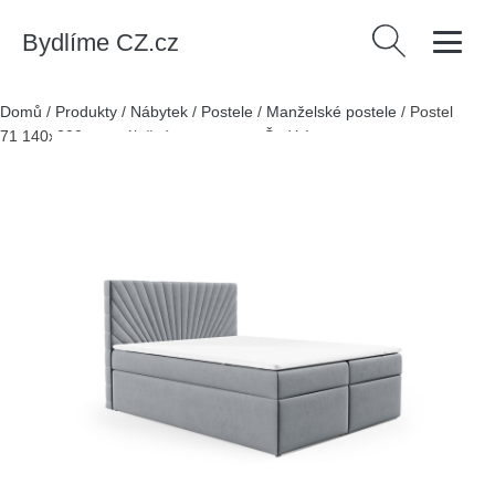
Bydlíme CZ.cz
Vyhledávání
Domů
/
Produkty
/
Nábytek
/
Postele
/
Manželské postele
/
Postel
71 140x200 cm s úložným prostorem Šedá I