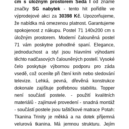
cm s úložným prostorem Šedá I
od známé
značky
SG nabytek
- tento hit pořídíte ve
výprodejové akci za
30398 Kč
. Upozorňujeme,
že nabídka má omezenou platnost. Garantujeme
spokojenost z nákupu. Postel 71 140x200 cm s
úložným prostorem. Moderní čalouněná postel
71 vám poskytne pohodlné spaní. Elegance,
jednoduchost a styl jsou hlavními výhodami
těchto nadčasových čalouněných postelí. Vysoké
čelo poskytuje výbornou podporu pro záda
vsedě, což oceníte při čtení knih nebo sledování
televize. Lehká, pevná, dřevěná konstrukce
dokonale zajištuje potřebnou stabilitu. Topper
není součástí postele. - použití kvalitních
materiálů - zajímavé provedení - snadná montáž
- součástí postele jsou taštičkové matrace Potah:
Tkanina Trinity je měkká a na dotek příjemná
velurová tkanina. Má jemnou strukturu. Jejím