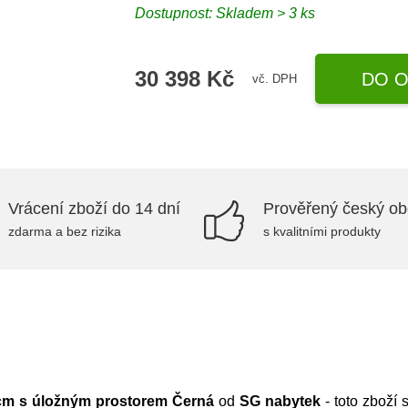
Dostupnost:
Skladem > 3 ks
30 398 Kč
DO O
vč. DPH
Vrácení zboží do 14 dní
Prověřený český o
zdarma a bez rizika
s kvalitními produkty
 cm s úložným prostorem Černá
od
SG nabytek
- toto zboží