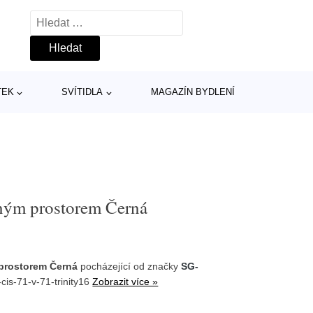
Vyhledávání
TEK
SVÍTIDLA
MAGAZÍN BYDLENÍ
žným prostorem Černá
 prostorem Černá
pocházející od značky
SG-
cis-71-v-71-trinity16
Zobrazit více »