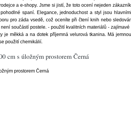
dejce a e-shopy. Jsme si jistí, že toto ocení nejeden zákazn
pohodlné spaní. Elegance, jednoduchost a styl jsou hlavní
poru pro záda vsedě, což oceníte při čtení knih nebo sledován
 není součástí postele. - použití kvalitních materiálů - zajíma
ity je měkká a na dotek příjemná velurová tkanina. Má jemnou 
se použití chemikálií.
200 cm s úložným prostorem Černá
ložným prostorem Černá