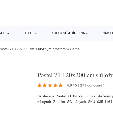
ACE
TEXTIL
KUCHYNĚ A JÍDELNA
NÁBY
Postel 71 120x200 cm s úložným prostorem Černá
Postel 71 120x200 cm s úlo
4.9
/
5
(
27
hodnocení
)
Ve slevě je
Postel 71 120x200 cm s úložným
nábytek
. Značka:
SG-nábytek
. SKU: 035-1164-