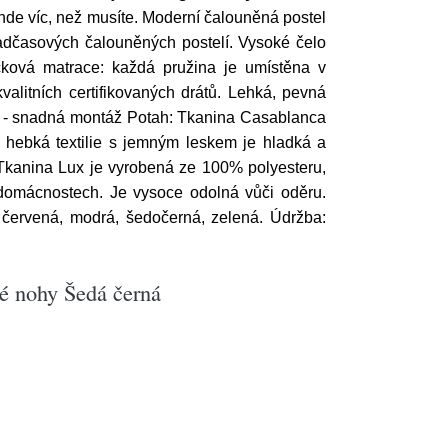
nde víc, než musíte. Moderní čalouněná postel
adčasových čalouněných postelí. Vysoké čelo
ičková matrace: každá pružina je umístěna v
alitních certifikovaných drátů. Lehká, pevná
dení - snadná montáž Potah: Tkanina Casablanca
 hebká textilie s jemným leskem je hladká a
 Tkanina Lux je vyrobená ze 100% polyesteru,
v domácnostech. Je vysoce odolná vůči oděru.
červená, modrá, šedočerná, zelená. Údržba:
é nohy Šedá černá