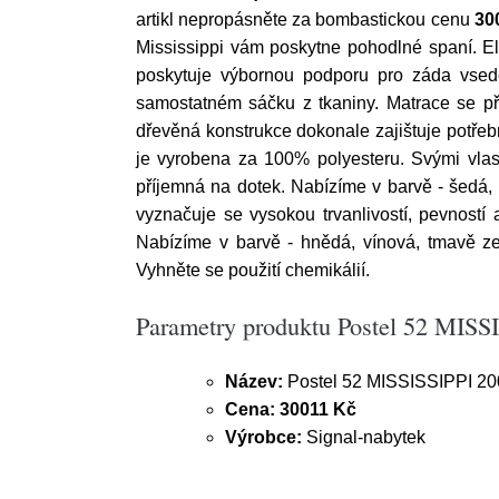
artikl nepropásněte za bombastickou cenu
30
Mississippi vám poskytne pohodlné spaní. E
poskytuje výbornou podporu pro záda vsedě,
samostatném sáčku z tkaniny. Matrace se při
dřevěná konstrukce dokonale zajištuje potřebn
je vyrobena za 100% polyesteru. Svými vlas
příjemná na dotek. Nabízíme v barvě - šedá,
vyznačuje se vysokou trvanlivostí, pevností
Nabízíme v barvě - hnědá, vínová, tmavě z
Vyhněte se použití chemikálií.
Parametry produktu Postel 52 MISSI
Název:
Postel 52 MISSISSIPPI 200
Cena:
30011 Kč
Výrobce:
Signal-nabytek