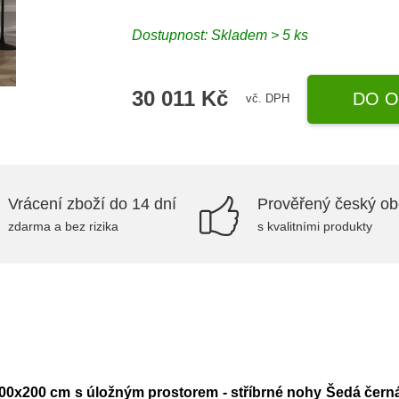
Dostupnost:
Skladem > 5 ks
30 011 Kč
DO O
vč. DPH
Vrácení zboží do 14 dní
Prověřený český o
zdarma a bez rizika
s kvalitními produkty
200x200 cm s úložným prostorem - stříbrné nohy Šedá čern