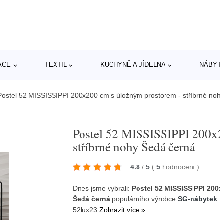
ACE
TEXTIL
KUCHYNĚ A JÍDELNA
NÁBY
Postel 52 MISSISSIPPI 200x200 cm s úložným prostorem - stříbrné no
Postel 52 MISSISSIPPI 200x
stříbrné nohy Šedá černá
4.8
/
5
(
5
hodnocení
)
Dnes jsme vybrali:
Postel 52 MISSISSIPPI 200
Šedá černá
populárního výrobce
SG-nábytek
52lux23
Zobrazit více »