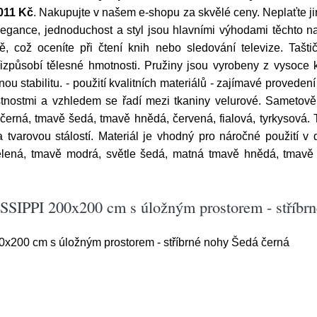
011 Kč
. Nakupujte v našem e-shopu za skvělé ceny. Neplaťte ji
legance, jednoduchost a styl jsou hlavními výhodami těchto n
 což oceníte při čtení knih nebo sledování televize. Tašt
způsobí tělesné hmotnosti. Pružiny jsou vyrobeny z vysoce kv
ou stabilitu. - použití kvalitních materiálů - zajímavé prove
tnostmi a vzhledem se řadí mezi tkaniny velurové. Sametově
 černá, tmavě šedá, tmavě hnědá, červená, fialová, tyrkysová.
 a tvarovou stálostí. Materiál je vhodný pro náročné použití 
elená, tmavě modrá, světle šedá, matná tmavě hnědá, tmavě 
SSIPPI 200x200 cm s úložným prostorem - stříbrn
x200 cm s úložným prostorem - stříbrné nohy Šedá černá