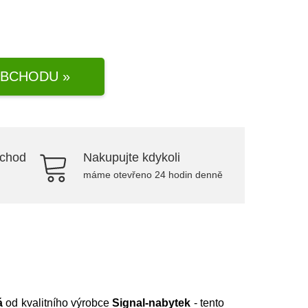
BCHODU »
bchod
Nakupujte kdykoli
máme otevřeno 24 hodin denně
á
od kvalitního výrobce
Signal-nabytek
- tento