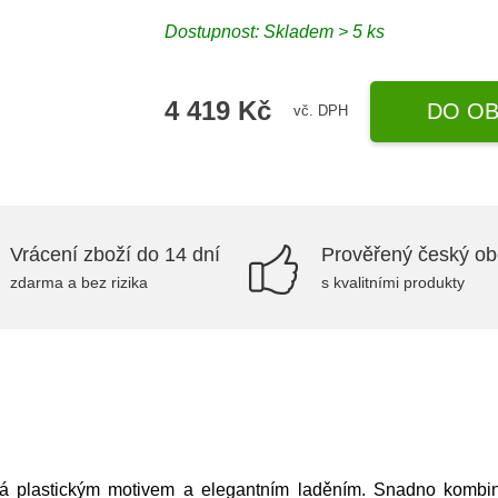
Dostupnost:
Skladem > 5 ks
4 419 Kč
DO OB
vč. DPH
Vrácení zboží do 14 dní
Prověřený český o
zdarma a bez rizika
s kvalitními produkty
á plastickým motivem a elegantním laděním. Snadno kombin