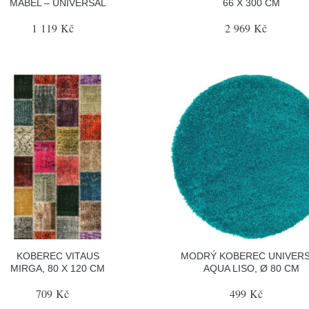
MABEL – UNIVERSAL
66 X 300 CM
1 119 Kč
2 969 Kč
KOBEREC VITAUS
MODRÝ KOBEREC UNIVER
MIRGA, 80 X 120 CM
AQUA LISO, Ø 80 CM
709 Kč
499 Kč