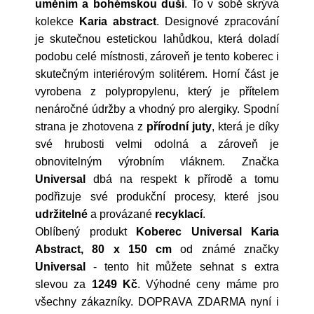
uměním a bohémskou duší
. To v sobě skrývá
kolekce
Karia abstract
. Designové zpracování
je skutečnou estetickou lahůdkou, která doladí
podobu celé místnosti, zároveň je tento koberec i
skutečným interiérovým solitérem. Horní část je
vyrobena z polypropylenu, který je přítelem
nenáročné údržby a vhodný pro alergiky. Spodní
strana je zhotovena z
přírodní juty
, která je díky
své hrubosti velmi odolná a zároveň je
obnovitelným výrobním vláknem. Značka
Universal
dbá na respekt k přírodě a tomu
podřizuje své produkční procesy, které jsou
udržitelné
a provázané
recyklací
.
Oblíbený produkt
Koberec Universal Karia
Abstract, 80 x 150 cm
od známé značky
Universal
- tento hit můžete sehnat s extra
slevou za
1249 Kč
. Výhodné ceny máme pro
všechny zákazníky. DOPRAVA ZDARMA nyní i