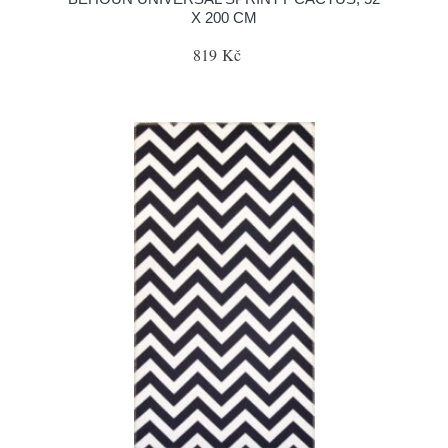
X 200 CM
819 Kč