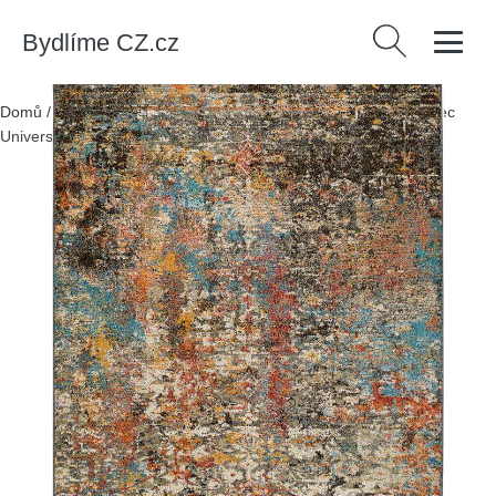
Bydlíme CZ.cz
Vyhledávání
Domů
/
Produkty
/
Textil
/
Koberce a rohožky
/
Koberce
/
Koberec
Universal Karia Abstract, 80 x 150 cm