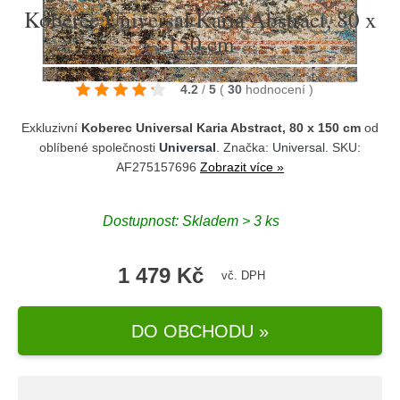
Koberec Universal Karia Abstract, 80 x
150 cm
4.2
/
5
(
30
hodnocení
)
Exkluzivní
Koberec Universal Karia Abstract, 80 x 150 cm
od
oblíbené společnosti
Universal
. Značka:
Universal
. SKU:
AF275157696
Zobrazit více »
Dostupnost:
Skladem > 3 ks
1 479 Kč
vč. DPH
DO OBCHODU »