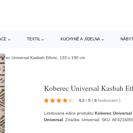
ACE
TEXTIL
KUCHYNĚ A JÍDELNA
NÁBY
berec Universal Kasbah Ethnic, 133 x 190 cm
Koberec Universal Kasbah Et
4.2
/
5
(
6
hodnocení
)
Limitovaná edice produktu
Koberec Universal
Universal
. Značka:
Universal
. SKU: AF42160