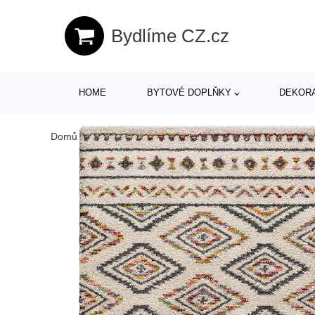
Bydlíme CZ.cz
HOME
BYTOVÉ DOPLŇKY
DEKOR
Domů
/
Produkty
/
Textil
/
Koberce a rohožky
/
Koberce
/
Ko