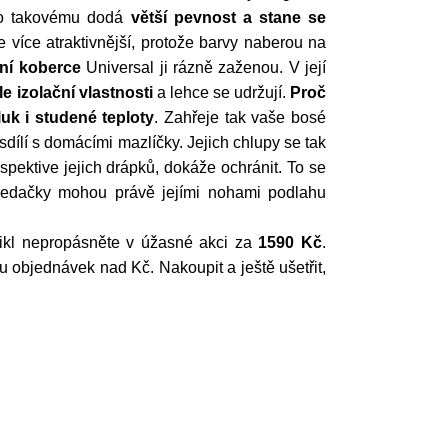
ako takovému dodá
větší pevnost a stane se
e více atraktivnější, protože barvy naberou na
ní koberce
Universal ji rázně zaženou. V její
e izolační vlastnosti
a lehce se udržují.
Proč
luk i studené teploty
. Zahřeje tak vaše bosé
e sdílí s domácími mazlíčky. Jejich chlupy se tak
spektive jejich drápků, dokáže ochránit. To se
sedačky mohou právě jejími nohami podlahu
tikl nepropásněte v úžasné akci za
1590 Kč
.
 objednávek nad Kč. Nakoupit a ještě ušetřit,