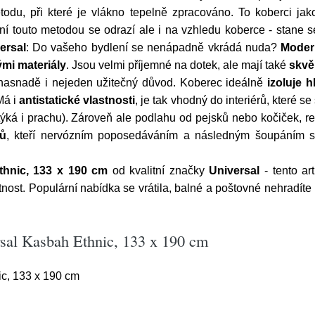
odu, při které je vlákno tepelně zpracováno. To koberci j
ání touto metodou se odrazí ale i na vzhledu koberce - stane s
ersal
: Do vašeho bydlení se nenápadně vkrádá nuda?
Moder
mi materiály
. Jsou velmi příjemné na dotek, ale mají také
skvěl
 nasnadě i nejeden užitečný důvod. Koberec ideálně
izoluje h
Má i
antistatické vlastnosti
, je tak vhodný do interiérů, které s
 týká i prachu). Zároveň ale podlahu od pejsků nebo kočiček, re
mů
, kteří nervózním poposedáváním a následným šoupáním 
thnic, 133 x 190 cm
od kvalitní značky
Universal
- tento ar
t. Populární nabídka se vrátila, balné a poštovné nehradíte u
sal Kasbah Ethnic, 133 x 190 cm
c, 133 x 190 cm