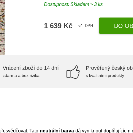
Dostupnost:
Skladem > 3 ks
1 639 Kč
DO OB
vč. DPH
Vrácení zboží do 14 dní
Prověřený český o
zdarma a bez rizika
s kvalitními produkty
přesvědčovat. Tato
neutrální barva
dá vyniknout doplňujícícm 