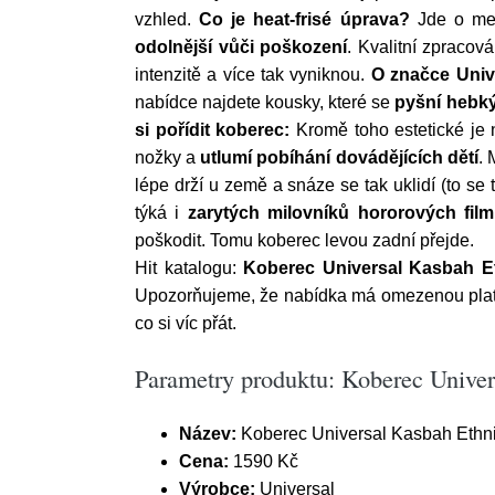
vzhled.
Co je heat-frisé úprava?
Jde o met
odolnější vůči poškození
. Kvalitní zpracov
intenzitě a více tak vyniknou.
O značce Univ
nabídce najdete kousky, které se
pyšní hebký
si pořídit koberec:
Kromě toho estetické je
nožky a
utlumí pobíhání dovádějících dětí
. 
lépe drží u země a snáze se tak uklidí (to se
týká i
zarytých milovníků hororových fil
poškodit. Tomu koberec levou zadní přejde.
Hit katalogu:
Koberec Universal Kasbah E
Upozorňujeme, že nabídka má omezenou platnos
co si víc přát.
Parametry produktu: Koberec Univer
Název:
Koberec Universal Kasbah Ethni
Cena:
1590 Kč
Výrobce:
Universal