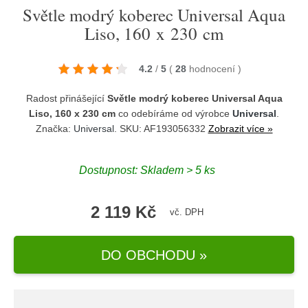
Světle modrý koberec Universal Aqua
Liso, 160 x 230 cm
4.2
/
5
(
28
hodnocení
)
Radost přinášející
Světle modrý koberec Universal Aqua
Liso, 160 x 230 cm
co odebíráme od výrobce
Universal
.
Značka:
Universal
. SKU: AF193056332
Zobrazit více »
Dostupnost:
Skladem > 5 ks
2 119 Kč
vč. DPH
DO OBCHODU »