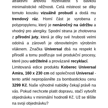
atraktivní artovou rozevlátost s dávkou
minimalistické něžnosti. Celá místnost se díky
tomuto kousku
vizuálně probudí
a dodá mu
trendový ráz
. Horní část je vyrobena z
polypropylenu, který je
nenáročný na údržbu
a
vhodný pro alergiky. Spodní strana je zhotovena
z
přírodní juty
, která je díky své hrubosti velmi
odolná a zároveň je obnovitelným výrobním
vláknem. Značka
Universal
dbá na respekt k
přírodě a tomu podřizuje své produkční procesy,
které jsou
udržitelné
a provázané
recyklací
.
Limitovaná edice produktu
Koberec Universal
Amira, 160 x 230 cm
od společnosti
Universal
-
tento artikl nepropásněte za bombastickou cenu
3299 Kč
. Naše výhodné nabídky čekají právě na
vás. Pokud nechcete platit dopravu, stačí vytvořit
objednávku v minimální hodnotě Kč. Už se těšíte
na svoji objednávku?