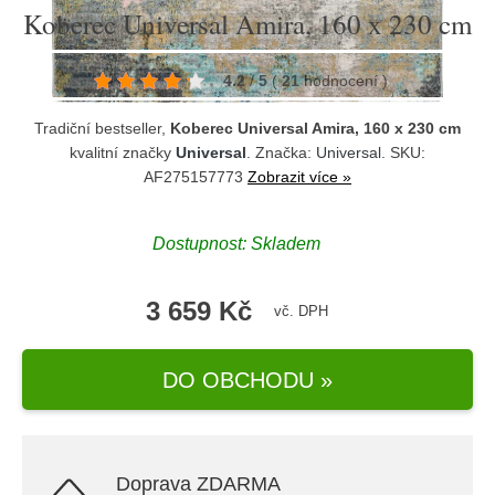
Koberec Universal Amira, 160 x 230 cm
4.2
/
5
(
21
hodnocení
)
Tradiční bestseller,
Koberec Universal Amira, 160 x 230 cm
kvalitní značky
Universal
. Značka:
Universal
. SKU:
AF275157773
Zobrazit více »
Dostupnost:
Skladem
3 659 Kč
vč. DPH
DO OBCHODU »
Doprava ZDARMA