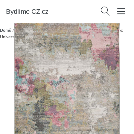
Bydlíme CZ.cz
Vyhledávání
Domů
/
Produkty
/
Textil
/
Koberce a rohožky
/
Koberce
/
Koberec
Universal Amira, 160 x 230 cm