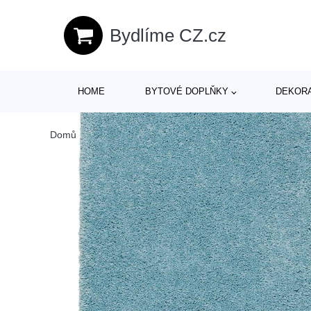
Bydlíme CZ.cz
HOME
BYTOVÉ DOPLŇKY
DEKOR
Domů
/
Produkty
/
Textil
/
Koberce a rohožky
/
Koberce
/
Sv