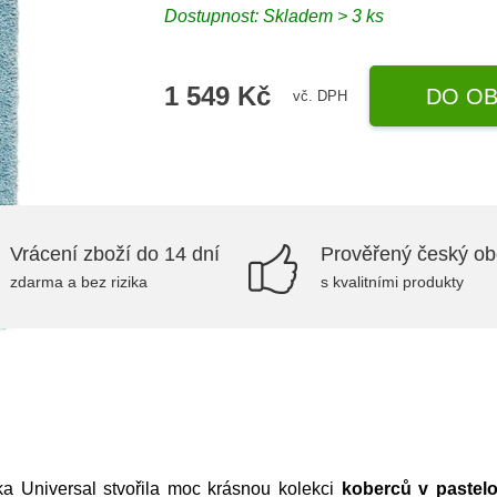
Dostupnost:
Skladem > 3 ks
1 549 Kč
DO OB
vč. DPH
Vrácení zboží do 14 dní
Prověřený český o
zdarma a bez rizika
s kvalitními produkty
čka Universal stvořila moc krásnou kolekci
koberců v pastel