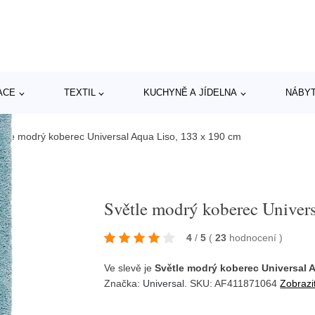
ACE
TEXTIL
KUCHYNĚ A JÍDELNA
NÁBY
ětle modrý koberec Universal Aqua Liso, 133 x 190 cm
Světle modrý koberec Univer
4
/
5
(
23
hodnocení
)
Ve slevě je
Světle modrý koberec Universal 
Značka:
Universal
. SKU: AF411871064
Zobrazi