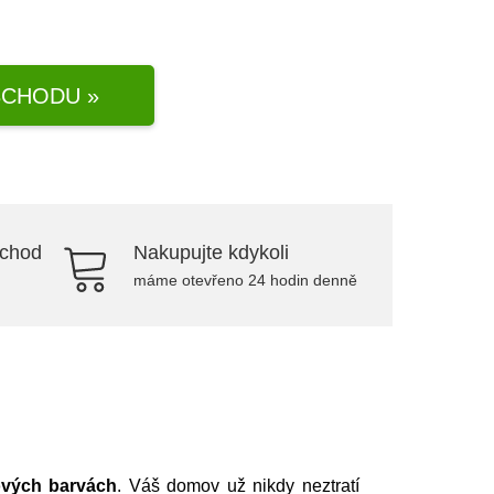
CHODU »
bchod
Nakupujte kdykoli
máme otevřeno 24 hodin denně
ových barvách
. Váš domov už nikdy neztratí