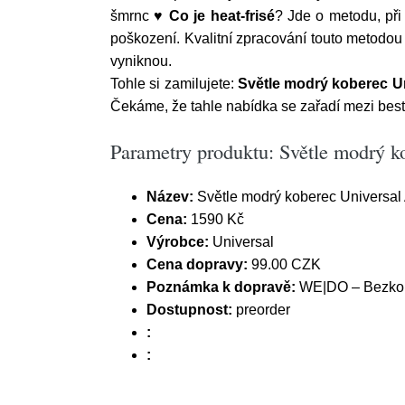
šmrnc ♥
Co je heat-frisé
? Jde o metodu, při
poškození. Kvalitní zpracování touto metodou s
vyniknou.
Tohle si zamilujete:
Světle modrý koberec Un
Čekáme, že tahle nabídka se zařadí mezi be
Parametry produktu: Světle modrý k
Název:
Světle modrý koberec Universal
Cena:
1590 Kč
Výrobce:
Universal
Cena dopravy:
99.00 CZK
Poznámka k dopravě:
WE|DO – Bezkont
Dostupnost:
preorder
:
: