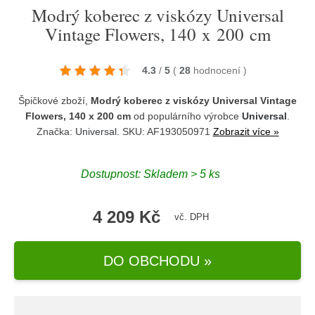
Modrý koberec z viskózy Universal
Vintage Flowers, 140 x 200 cm
4.3
/
5
(
28
hodnocení
)
Špičkové zboží,
Modrý koberec z viskózy Universal Vintage
Flowers, 140 x 200 cm
od populárního výrobce
Universal
.
Značka:
Universal
. SKU: AF193050971
Zobrazit více »
Dostupnost:
Skladem > 5 ks
4 209 Kč
vč. DPH
DO OBCHODU »