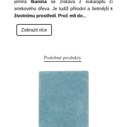
jemná
tkanina
se získává z eukalaptu či
smrkového dřeva. Je tudíž přírodní a šetrnější k
životnímu prostředí
.
Proč mít do
...
Zobrazit více
Podobné produkty