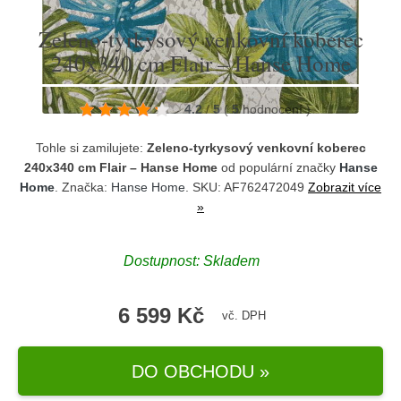
Zeleno-tyrkysový venkovní koberec
240x340 cm Flair – Hanse Home
4.2
/
5
(
5
hodnocení
)
Tohle si zamilujete:
Zeleno-tyrkysový venkovní koberec
240x340 cm Flair – Hanse Home
od populární značky
Hanse
Home
. Značka:
Hanse Home
. SKU: AF762472049
Zobrazit více
»
Dostupnost:
Skladem
6 599 Kč
vč. DPH
DO OBCHODU »