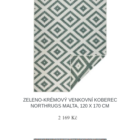
ZELENO-KRÉMOVÝ VENKOVNÍ KOBEREC
NORTHRUGS MALTA, 120 X 170 CM
2 169 Kč