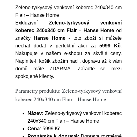
Zeleno-tyrkysový venkovní koberec 240x340 cm
Flair – Hanse Home
Exkluzivní
Zeleno-tyrkysový venkovní
koberec 240x340 cm Flair – Hanse Home
od
značky
Hanse Home
- toto zboží si můžete
nechat dodat v perfektní akci za
5999 Kč
.
Nakupujte v našem e-shopu za skvělé ceny.
Naplníte-li košík zbožím nad , dopravu až k vám
domů máte ZDARMA. Zařaďte se mezi
spokojené klienty.
Parametry produktu: Zeleno-tyrkysový venkovní
koberec 240x340 cm Flair – Hanse Home
Název:
Zeleno-tyrkysový venkovní koberec
240x340 cm Flair – Hanse Home
Cena:
5999 Kč
Poznámka k dopravě:
Doprava rozměrné