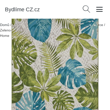
Bydlíme CZ.cz
Vyhledávání
Domů
/
Produkty
/
> Zahrada > Zahradní textil > Venkovní koberce
/
Zeleno-tyrkysový venkovní koberec 240x340 cm Flair – Hanse
Home