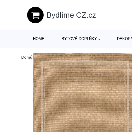
Bydlíme CZ.cz
HOME
BYTOVÉ DOPLŇKY
DEKOR
Domů
/
Produkty
/
> Zahrada > Zahradní textil > Venkovní 