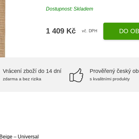
Dostupnost:
Skladem
1 409 Kč
DO OB
vč. DPH
Vrácení zboží do 14 dní
Prověřený český o
zdarma a bez rizika
s kvalitními produkty
Beige – Universal