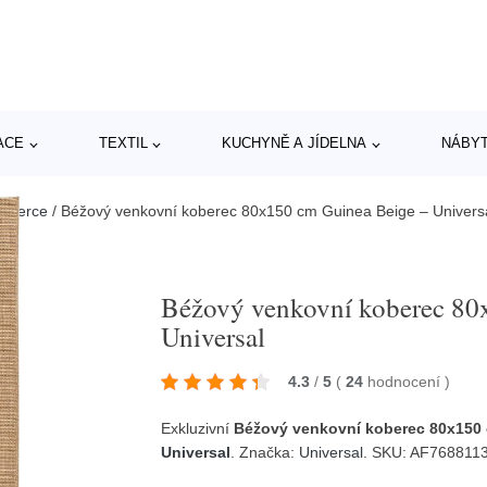
ACE
TEXTIL
KUCHYNĚ A JÍDELNA
NÁBY
koberce
/
Béžový venkovní koberec 80x150 cm Guinea Beige – Univers
Béžový venkovní koberec 80
Universal
4.3
/
5
(
24
hodnocení
)
Exkluzivní
Béžový venkovní koberec 80x150 
Universal
. Značka:
Universal
. SKU: AF768811