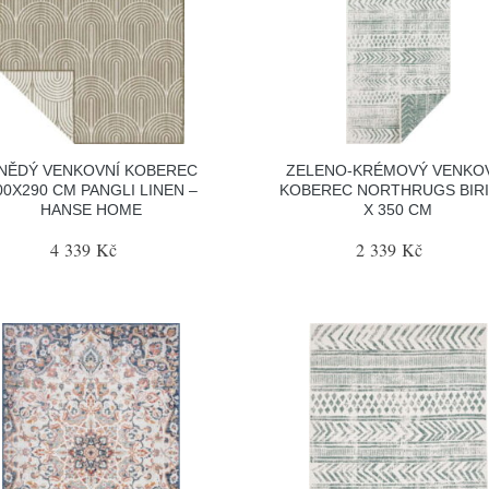
NĚDÝ VENKOVNÍ KOBEREC
ZELENO-KRÉMOVÝ VENKO
00X290 CM PANGLI LINEN –
KOBEREC NORTHRUGS BIRI,
HANSE HOME
X 350 CM
4 339 Kč
2 339 Kč