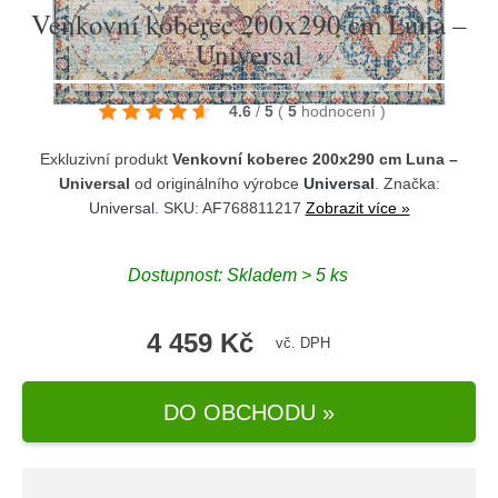
Venkovní koberec 200x290 cm Luna –
Universal
4.6
/
5
(
5
hodnocení
)
Exkluzivní produkt
Venkovní koberec 200x290 cm Luna –
Universal
od originálního výrobce
Universal
. Značka:
Universal
. SKU: AF768811217
Zobrazit více »
Dostupnost:
Skladem > 5 ks
4 459 Kč
vč. DPH
DO OBCHODU »