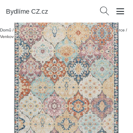
Bydlíme CZ.cz
Vyhledávání
Domů
/
Produkty
/
> Zahrada > Zahradní textil > Venkovní koberce
/
Venkovní koberec 200x290 cm Luna – Universal