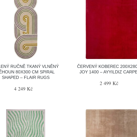
LENÝ RUČNĚ TKANÝ VLNĚNÝ
ČERVENÝ KOBEREC 200X28
ĚHOUN 80X300 CM SPIRAL
JOY 1400 – AYYILDIZ CARP
SHAPED – FLAIR RUGS
2 499 Kč
4 249 Kč