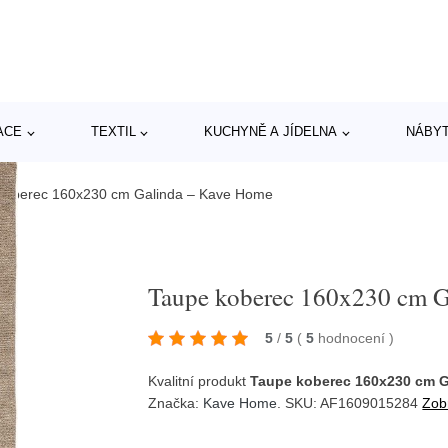
ACE
TEXTIL
KUCHYNĚ A JÍDELNA
NÁBY
koberec 160x230 cm Galinda – Kave Home
Taupe koberec 160x230 cm 
5
/
5
(
5
hodnocení
)
Kvalitní produkt
Taupe koberec 160x230 cm 
Značka:
Kave Home
. SKU: AF1609015284
Zobr