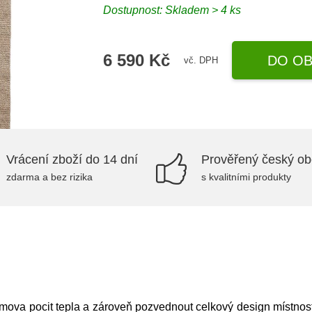
Dostupnost:
Skladem > 4 ks
6 590 Kč
DO OB
vč. DPH
Vrácení zboží do 14 dní
Prověřený český o
zdarma a bez rizika
s kvalitními produkty
va pocit tepla a zároveň pozvednout celkový design místnost