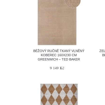
BÉŽOVÝ RUČNĚ TKANÝ VLNĚNÝ
ZE
KOBEREC 160X230 CM
B
GREENWICH – TED BAKER
9 149 Kč