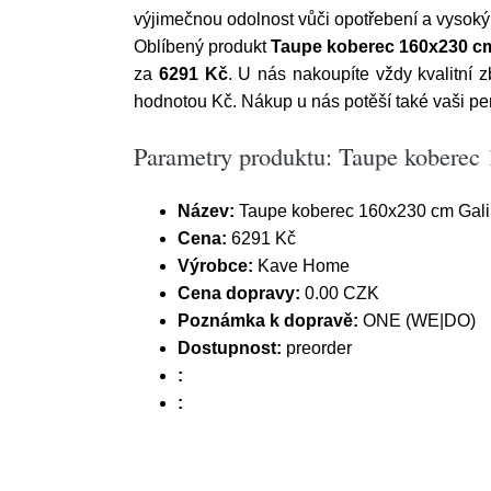
výjimečnou odolnost vůči opotřebení a vysoký
Oblíbený produkt
Taupe koberec 160x230 c
za
6291 Kč
. U nás nakoupíte vždy kvalitní
hodnotou Kč. Nákup u nás potěší také vaši p
Parametry produktu: Taupe kobere
Název:
Taupe koberec 160x230 cm Gal
Cena:
6291 Kč
Výrobce:
Kave Home
Cena dopravy:
0.00 CZK
Poznámka k dopravě:
ONE (WE|DO)
Dostupnost:
preorder
:
: