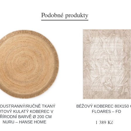
Podobné produkty
OUSTRANNÝ/RUČNĚ TKANÝ
BÉŽOVÝ KOBEREC 80X150
UTOVÝ KULATÝ KOBEREC V
FLOARES – FD
ŘÍRODNÍ BARVĚ Ø 200 CM
1 389 Kč
NURU – HANSE HOME