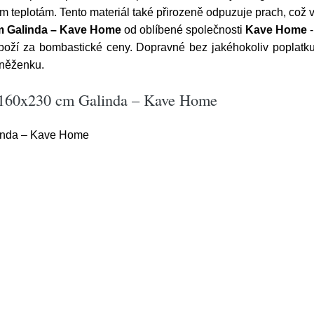
m teplotám. Tento materiál také přirozeně odpuzuje prach, což 
m Galinda – Kave Home
od oblíbené společnosti
Kave Home
-
 zboží za bombastické ceny. Dopravné bez jakéhokoliv poplatk
eněženku.
c 160x230 cm Galinda – Kave Home
inda – Kave Home