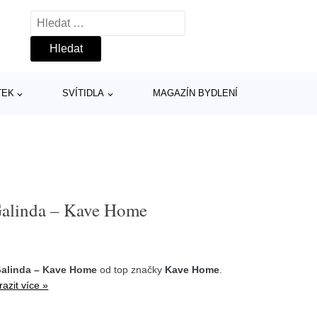
Vyhledávání
TEK
SVÍTIDLA
MAGAZÍN BYDLENÍ
Galinda – Kave Home
Galinda – Kave Home
od top značky
Kave Home
.
azit více »