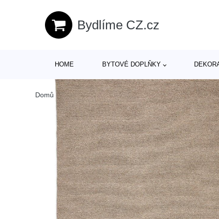
Bydlíme CZ.cz
HOME
BYTOVÉ DOPLŇKY
DEKOR
Domů
/
Produkty
/
> Koberce a rohožky > Koberce
/
Taupe 