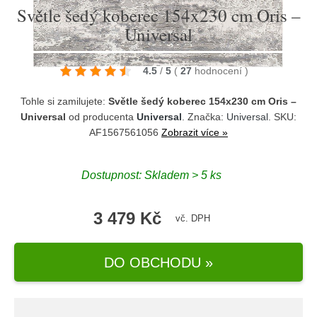
Světle šedý koberec 154x230 cm Oris –
Universal
4.5
/
5
(
27
hodnocení
)
Tohle si zamilujete:
Světle šedý koberec 154x230 cm Oris –
Universal
od producenta
Universal
. Značka:
Universal
. SKU:
AF1567561056
Zobrazit více »
Dostupnost:
Skladem > 5 ks
3 479 Kč
vč. DPH
DO OBCHODU »