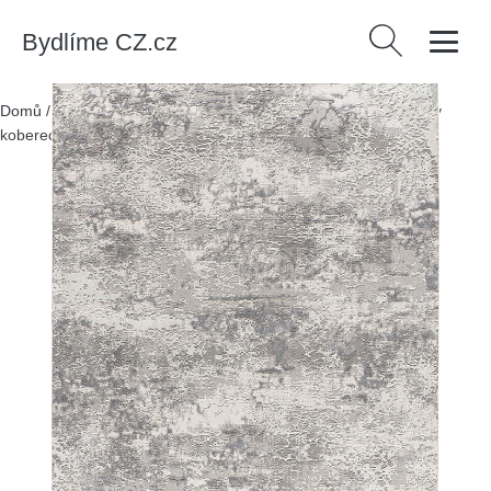
Bydlíme CZ.cz
Vyhledávání
Domů
/
Produkty
/
> Koberce a rohožky > Koberce
/
Světle šedý
koberec 154x230 cm Oris – Universal