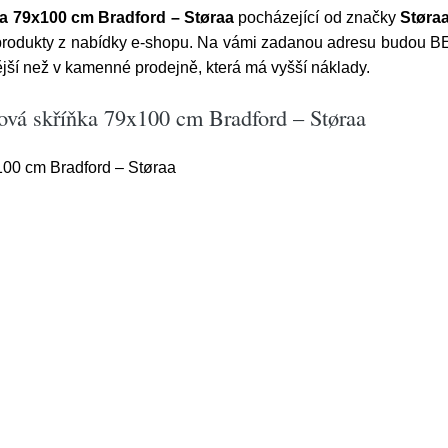
ka 79x100 cm Bradford – Støraa
pocházející od značky
Støra
í produkty z nabídky e-shopu. Na vámi zadanou adresu budou
ější než v kamenné prodejně, která má vyšší náklady.
vová skříňka 79x100 cm Bradford – Støraa
100 cm Bradford – Støraa