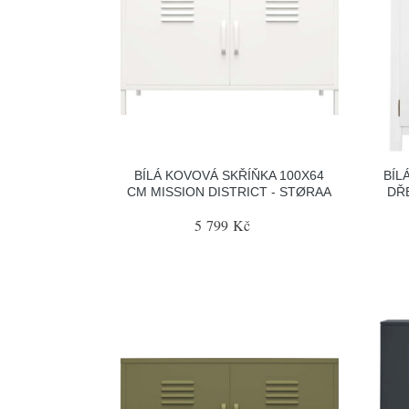
BÍLÁ KOVOVÁ SKŘÍŇKA 100X64
BÍL
CM MISSION DISTRICT - STØRAA
DŘ
5 799 Kč