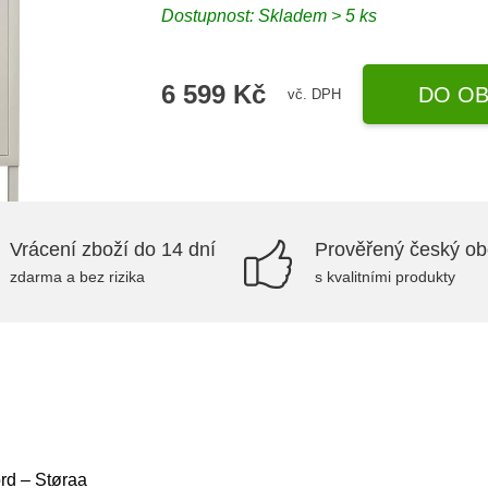
Dostupnost:
Skladem > 5 ks
6 599 Kč
DO OB
vč. DPH
Vrácení zboží do 14 dní
Prověřený český o
zdarma a bez rizika
s kvalitními produkty
rd – Støraa