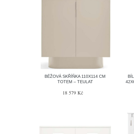
BÉŽOVÁ SKŘÍŇKA 110X114 CM
BÍ
TOTEM – TEULAT
42X
18 579 Kč