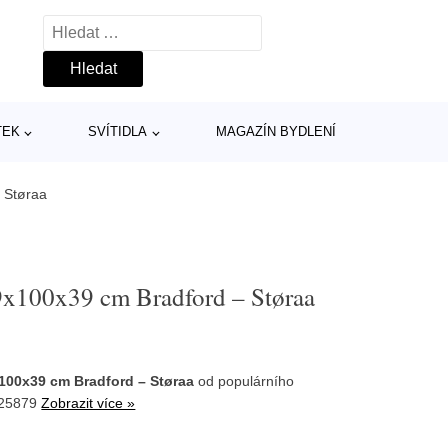
Vyhledávání
TEK
SVÍTIDLA
MAGAZÍN BYDLENÍ
 Støraa
79x100x39 cm Bradford – Støraa
100x39 cm Bradford – Støraa
od populárního
325879
Zobrazit více »