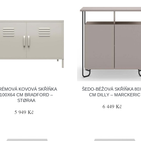
RÉMOVÁ KOVOVÁ SKŘÍŇKA
ŠEDO-BÉŽOVÁ SKŘÍŇKA 80
100X64 CM BRADFORD –
CM DILLY – MARCKERIC
STØRAA
6 449 Kč
5 949 Kč