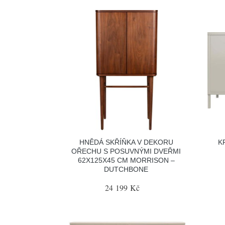
HNĚDÁ SKŘÍŇKA V DEKORU
K
OŘECHU S POSUVNÝMI DVEŘMI
62X125X45 CM MORRISON –
DUTCHBONE
24 199 Kč