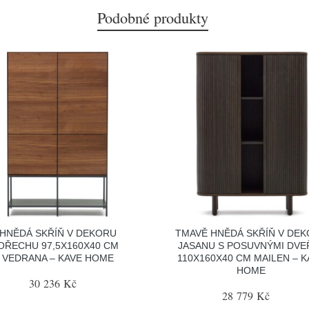
Podobné produkty
HNĚDÁ SKŘÍŇ V DEKORU
TMAVĚ HNĚDÁ SKŘÍŇ V DE
OŘECHU 97,5X160X40 CM
JASANU S POSUVNÝMI DVE
VEDRANA – KAVE HOME
110X160X40 CM MAILEN – K
HOME
30 236 Kč
28 779 Kč