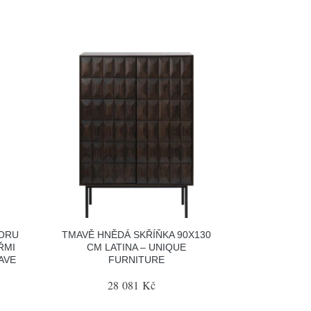
KORU
TMAVĚ HNĚDÁ SKŘÍŇKA 90X130
ŘMI
CM LATINA – UNIQUE
AVE
FURNITURE
28 081 Kč