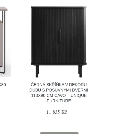
X80
ČERNÁ SKŘÍŇKA V DEKORU
DUBU S POSUVNÝMI DVEŘMI
113X90 CM CAVO – UNIQUE
FURNITURE
11 835 Kč