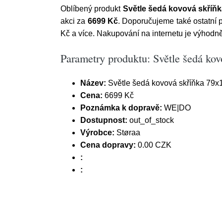
Oblíbený produkt
Světle šedá kovová skříň
akci za
6699 Kč
. Doporučujeme také ostatn
Kč a více. Nakupování na internetu je výhodn
Parametry produktu: Světle šedá ko
Název:
Světle šedá kovová skříňka 79x
Cena:
6699 Kč
Poznámka k dopravě:
WE|DO
Dostupnost:
out_of_stock
Výrobce:
Støraa
Cena dopravy:
0.00 CZK
:
: