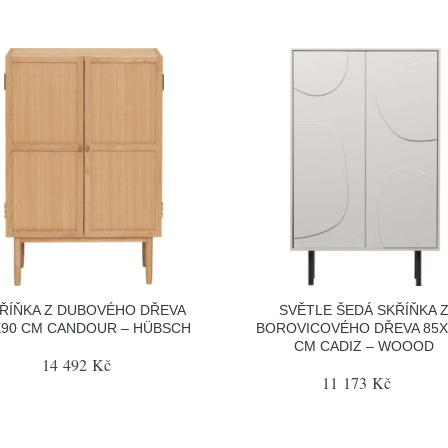
ŘÍŇKA Z DUBOVÉHO DŘEVA
SVĚTLE ŠEDÁ SKŘÍŇKA 
X90 CM CANDOUR – HÜBSCH
BOROVICOVÉHO DŘEVA 85X
CM CADIZ – WOOOD
14 492 Kč
11 173 Kč