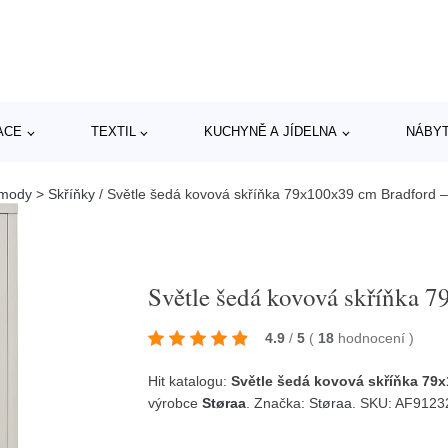
ACE
TEXTIL
KUCHYNĚ A JÍDELNA
NÁBY
mody > Skříňky
/
Světle šedá kovová skříňka 79x100x39 cm Bradford –
Světle šedá kovová skříňka 
4.9
/
5
(
18
hodnocení
)
Hit katalogu:
Světle šedá kovová skříňka 79x
výrobce
Støraa
. Značka:
Støraa
. SKU: AF912