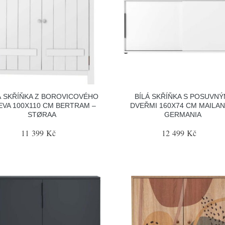
Á SKŘÍŇKA Z BOROVICOVÉHO
BÍLÁ SKŘÍŇKA S POSUVNÝ
EVA 100X110 CM BERTRAM –
DVEŘMI 160X74 CM MAILAN
STØRAA
GERMANIA
11 399 Kč
12 499 Kč