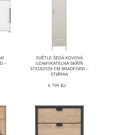
MI
SVĚTLE ŠEDÁ KOVOVÁ
D –
UZAMYKATELNÁ SKŘÍŇ
37X182X39 CM BRADFORD –
STØRAA
6 799 Kč