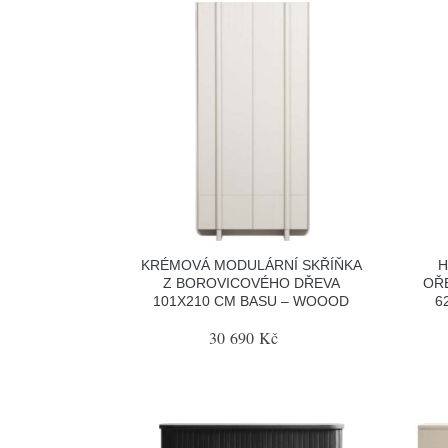
KRÉMOVÁ MODULÁRNÍ SKŘÍŇKA
H
Z BOROVICOVÉHO DŘEVA
OŘ
101X210 CM BASU – WOOOD
6
30 690 Kč