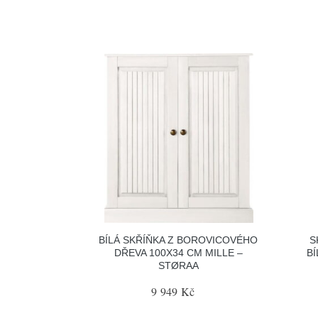
BÍLÁ SKŘÍŇKA Z BOROVICOVÉHO
S
DŘEVA 100X34 CM MILLE –
BÍ
STØRAA
9 949 Kč