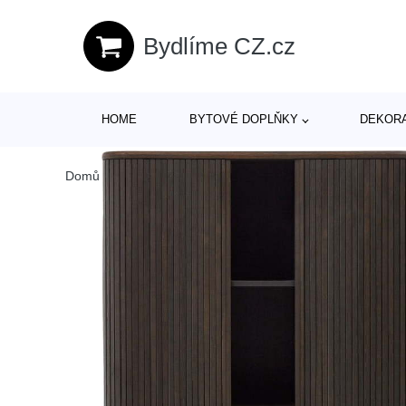
Bydlíme CZ.cz
HOME
BYTOVÉ DOPLŇKY
DEKOR
Domů
/
Produkty
/
> Nábytek > Komody a šatní skříně > Ko