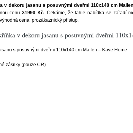
a v dekoru jasanu s posuvnými dveřmi 110x140 cm Mail
emnou cenu
31990 Kč
. Čekáme, že tahle nabídka se zařadí m
ýhodná cena, prozákaznický přístup.
kříňka v dekoru jasanu s posuvnými dveřmi 110
jasanu s posuvnými dveřmi 110x140 cm Mailen – Kave Home
é zásilky (pouze ČR)