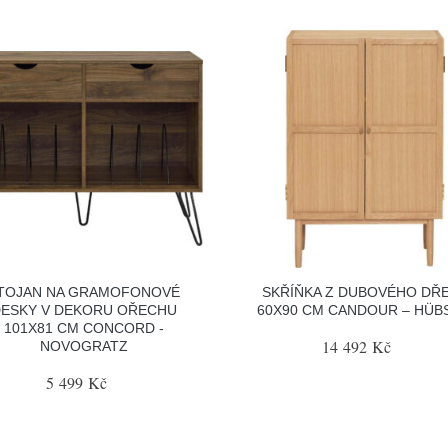
TOJAN NA GRAMOFONOVÉ
SKŘÍŇKA Z DUBOVÉHO DŘ
ESKY V DEKORU OŘECHU
60X90 CM CANDOUR – HÜB
101X81 CM CONCORD -
14 492 Kč
NOVOGRATZ
5 499 Kč