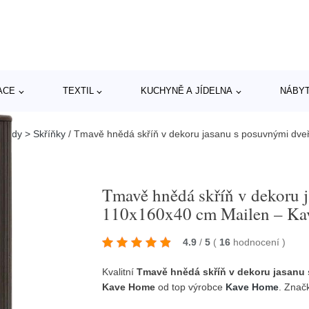
ACE
TEXTIL
KUCHYNĚ A JÍDELNA
NÁBY
mody > Skříňky
/
Tmavě hnědá skříň v dekoru jasanu s posuvnými dv
Tmavě hnědá skříň v dekoru 
110x160x40 cm Mailen – K
4.9
/
5
(
16
hodnocení
)
Kvalitní
Tmavě hnědá skříň v dekoru jasanu
Kave Home
od top výrobce
Kave Home
. Znač