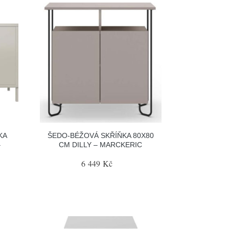
KA
ŠEDO-BÉŽOVÁ SKŘÍŇKA 80X80
–
CM DILLY – MARCKERIC
6 449 Kč