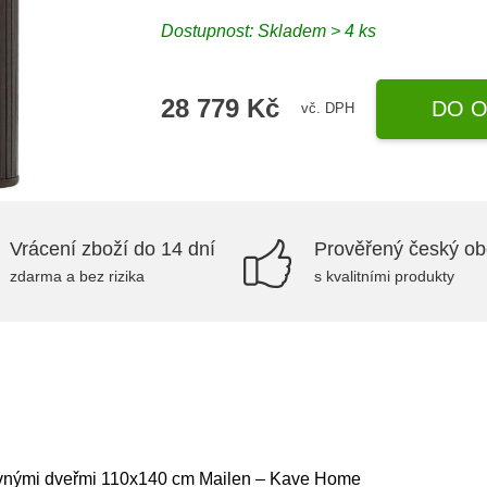
Dostupnost:
Skladem > 4 ks
28 779 Kč
DO O
vč. DPH
Vrácení zboží do 14 dní
Prověřený český o
zdarma a bez rizika
s kvalitními produkty
uvnými dveřmi 110x140 cm Mailen – Kave Home