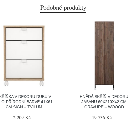
Podobné produkty
KŘÍŇKA V DEKORU DUBU V
HNĚDÁ SKŘÍŇ V DEKOR
LO-PŘÍRODNÍ BARVĚ 41X61
JASANU 60X210X42 CM
CM SIGN – TVILUM
GRAVURE – WOOOD
2 209 Kč
19 736 Kč