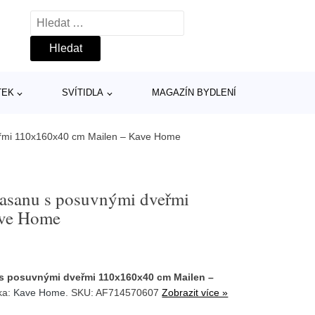
Vyhledávání
TEK
SVÍTIDLA
MAGAZÍN BYDLENÍ
eřmi 110x160x40 cm Mailen – Kave Home
jasanu s posuvnými dveřmi
ave Home
 s posuvnými dveřmi 110x160x40 cm Mailen –
ka:
Kave Home
. SKU: AF714570607
Zobrazit více »