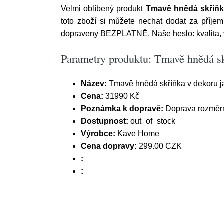
Velmi oblíbený produkt
Tmavě hnědá skříňk
toto zboží si můžete nechat dodat za příj
dopraveny BEZPLATNĚ. Naše heslo: kvalita, v
Parametry produktu: Tmavě hnědá s
Název:
Tmavě hnědá skříňka v dekoru 
Cena:
31990 Kč
Poznámka k dopravě:
Doprava rozměrn
Dostupnost:
out_of_stock
Výrobce:
Kave Home
Cena dopravy:
299.00 CZK
:
: