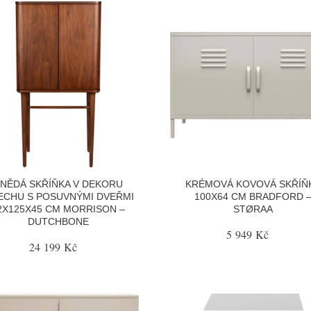
NĚDÁ SKŘÍŇKA V DEKORU
KRÉMOVÁ KOVOVÁ SKŘÍŇ
ECHU S POSUVNÝMI DVEŘMI
100X64 CM BRADFORD 
2X125X45 CM MORRISON –
STØRAA
DUTCHBONE
5 949 Kč
24 199 Kč