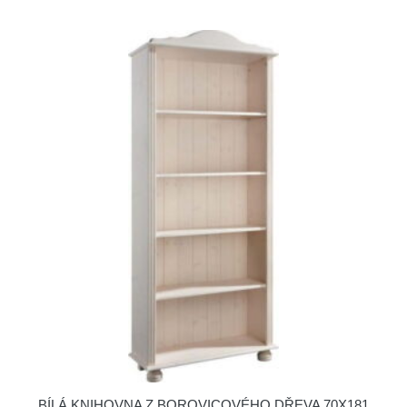
BÍLÁ KNIHOVNA Z BOROVICOVÉHO DŘEVA 70X181