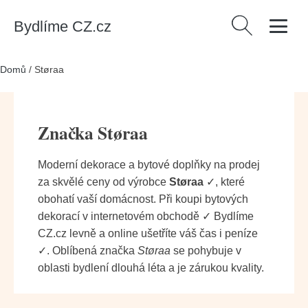
Bydlíme CZ.cz
Vyhledávání
Domů
/
Støraa
Značka Støraa
Moderní dekorace a bytové doplňky na prodej
za skvělé ceny od výrobce
Støraa
✓, které
obohatí vaší domácnost. Při koupi bytových
dekorací v internetovém obchodě ✓ Bydlíme
CZ.cz levně a online ušetříte váš čas i peníze
✓. Oblíbená značka
Støraa
se pohybuje v
oblasti bydlení dlouhá léta a je zárukou kvality.