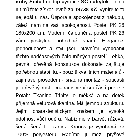
nohy Šedá I
od top výrobce
SG nabytek
- tento
hit můžete získat levně za
19738 Kč
. Vybírejte to
nejlepší u nás. Úspora a spokojenost z nákupu,
záleží nám na vaší spokojenosti. Postel PK 26
180x200 cm. Moderní čalouněná postel PK 26
vám poskytne pohodlné spaní. Elegance,
jednoduchost a styl jsou hlavními výhodami
těchto nadčasových čalouněných postelí. Lehká,
pevná, dřevěná konstrukce dokonale zajištuje
potřebnou stabilitu. - použití kvalitních materiálů -
zajímavé provedení - snadná montáž - součástí
je dřevěný rošt - matrace není součástí postele
Potah: Tkanina Trinity je měkká a na dotek
příjemná velurová tkanina. Má jemnou strukturu.
Jejím charakteristickým znakem je vysoká
odolnost vůči oděru. Nabízíme v barvě: růžová,
šedá, šedá I. Tkanina Kronos je vyrobená ze
100% polyesteru. Řadíme ji mezi plyšové