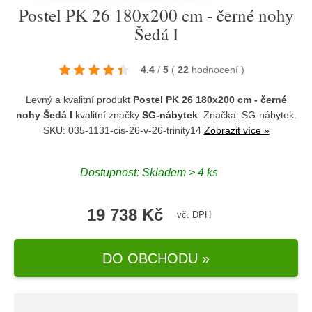
Postel PK 26 180x200 cm - černé nohy
Šedá I
4.4
/
5
(
22
hodnocení
)
Levný a kvalitní produkt
Postel PK 26 180x200 cm - černé
nohy Šedá I
kvalitní značky
SG-nábytek
. Značka:
SG-nábytek
.
SKU: 035-1131-cis-26-v-26-trinity14
Zobrazit více »
Dostupnost:
Skladem > 4 ks
19 738 Kč
vč. DPH
DO OBCHODU »