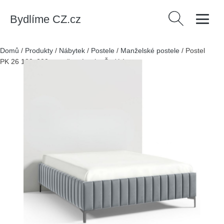
Bydlíme CZ.cz
Vyhledávání
Domů
/
Produkty
/
Nábytek
/
Postele
/
Manželské postele
/
Postel
PK 26 180x200 cm - černé nohy Šedá I