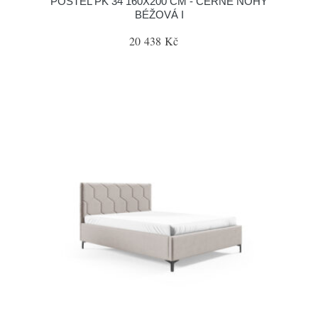
POSTEL PK 34 160X200 CM - ČERNÉ NOHY
BÉŽOVÁ I
20 438 Kč