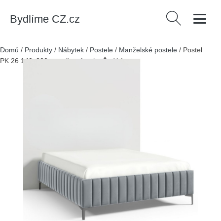
Bydlíme CZ.cz
Vyhledávání
Domů
/
Produkty
/
Nábytek
/
Postele
/
Manželské postele
/
Postel
PK 26 140x200 cm - černé nohy Šedá I