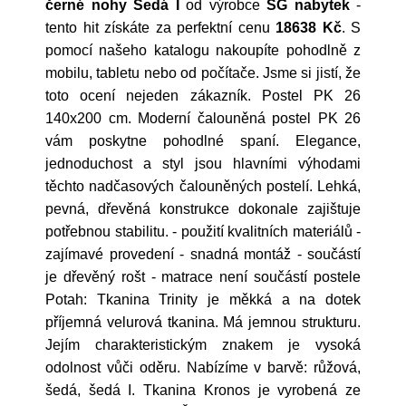
černé nohy Šedá I
od výrobce
SG nabytek
-
tento hit získáte za perfektní cenu
18638 Kč
. S
pomocí našeho katalogu nakoupíte pohodlně z
mobilu, tabletu nebo od počítače. Jsme si jistí, že
toto ocení nejeden zákazník. Postel PK 26
140x200 cm. Moderní čalouněná postel PK 26
vám poskytne pohodlné spaní. Elegance,
jednoduchost a styl jsou hlavními výhodami
těchto nadčasových čalouněných postelí. Lehká,
pevná, dřevěná konstrukce dokonale zajištuje
potřebnou stabilitu. - použití kvalitních materiálů -
zajímavé provedení - snadná montáž - součástí
je dřevěný rošt - matrace není součástí postele
Potah: Tkanina Trinity je měkká a na dotek
příjemná velurová tkanina. Má jemnou strukturu.
Jejím charakteristickým znakem je vysoká
odolnost vůči oděru. Nabízíme v barvě: růžová,
šedá, šedá I. Tkanina Kronos je vyrobená ze