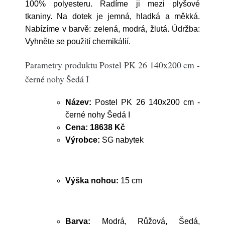
100% polyesteru. Řadíme ji mezi plyšové
tkaniny. Na dotek je jemná, hladká a měkká.
Nabízíme v barvě: zelená, modrá, žlutá. Údržba:
Vyhněte se použití chemikálií.
Parametry produktu Postel PK 26 140x200 cm -
černé nohy Šedá I
Název:
Postel PK 26 140x200 cm -
černé nohy Šedá I
Cena:
18638 Kč
Výrobce:
SG nabytek
Výška nohou:
15 cm
Barva:
Modrá, Růžová, Šedá,