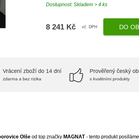
Dostupnost:
Skladem > 4 ks
8 241 Kč
DO OB
vč. DPH
Vrácení zboží do 14 dní
Prověřený český o
zdarma a bez rizika
s kvalitními produkty
borovice Olše
od top značky
MAGNAT
- tento produkt posílám