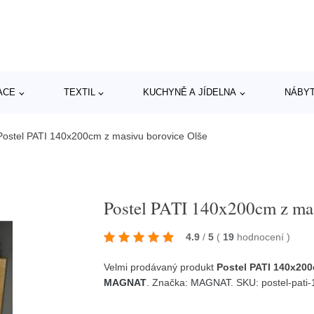
ACE
TEXTIL
KUCHYNĚ A JÍDELNA
NÁBY
Postel PATI 140x200cm z masivu borovice Olše
Postel PATI 140x200cm z mas
4.9
/
5
(
19
hodnocení
)
Velmi prodávaný produkt
Postel PATI 140x200
MAGNAT
. Značka:
MAGNAT
. SKU: postel-pat