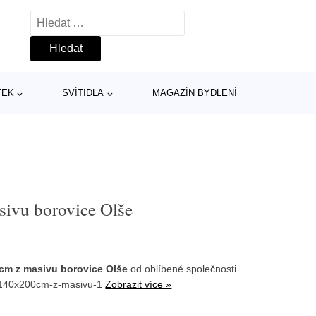
Vyhledávání
TEK
SVÍTIDLA
MAGAZÍN BYDLENÍ
ivu borovice Olše
cm z masivu borovice Olše
od oblíbené společnosti
i-140x200cm-z-masivu-1
Zobrazit více »