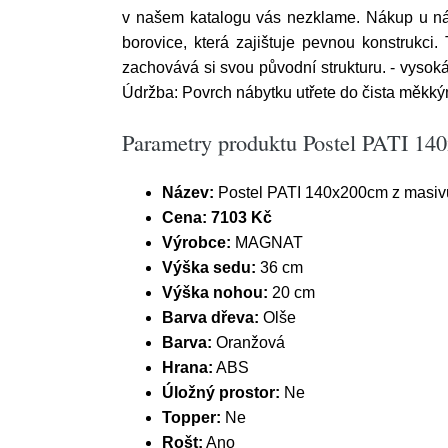
v našem katalogu vás nezklame. Nákup u nás
borovice, která zajištuje pevnou konstrukc
zachovává si svou původní strukturu. - vysoká 
Údržba: Povrch nábytku utřete do čista měkký
Parametry produktu Postel PATI 14
Název:
Postel PATI 140x200cm z masivu
Cena:
7103 Kč
Výrobce:
MAGNAT
Výška sedu:
36 cm
Výška nohou:
20 cm
Barva dřeva:
Olše
Barva:
Oranžová
Hrana:
ABS
Úložný prostor:
Ne
Topper:
Ne
Rošt:
Ano