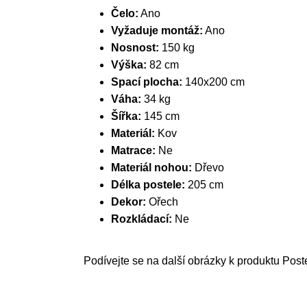
Čelo:
Ano
Vyžaduje montáž:
Ano
Nosnost:
150 kg
Výška:
82 cm
Spací plocha:
140x200 cm
Váha:
34 kg
Šířka:
145 cm
Materiál:
Kov
Matrace:
Ne
Materiál nohou:
Dřevo
Délka postele:
205 cm
Dekor:
Ořech
Rozkládací:
Ne
Podívejte se na další obrázky k produktu Post