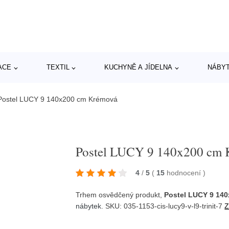
ACE
TEXTIL
KUCHYNĚ A JÍDELNA
NÁBY
Postel LUCY 9 140x200 cm Krémová
Postel LUCY 9 140x200 cm 
4
/
5
(
15
hodnocení
)
Trhem osvědčený produkt,
Postel LUCY 9 14
nábytek
. SKU: 035-1153-cis-lucy9-v-l9-trinit-7
Z