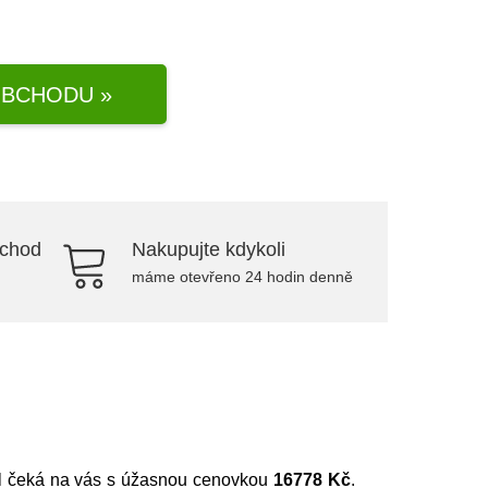
BCHODU »
bchod
Nakupujte kdykoli
máme otevřeno 24 hodin denně
ikl čeká na vás s úžasnou cenovkou
16778 Kč
.