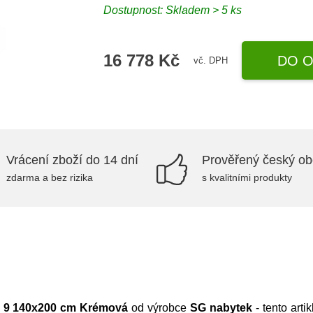
Dostupnost:
Skladem > 5 ks
16 778 Kč
DO O
vč. DPH
Vrácení zboží do 14 dní
Prověřený český o
zdarma a bez rizika
s kvalitními produkty
 9 140x200 cm Krémová
od výrobce
SG nabytek
- tento art