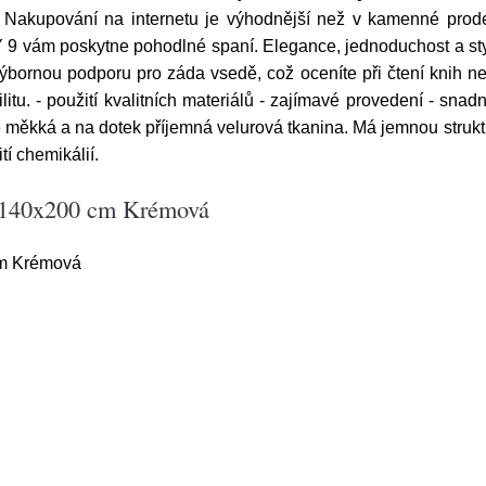
 Nakupování na internetu je výhodnější než v kamenné prode
9 vám poskytne pohodlné spaní. Elegance, jednoduchost a sty
ýbornou podporu pro záda vsedě, což oceníte při čtení knih n
litu. - použití kvalitních materiálů - zajímavé provedení - snad
je měkká a na dotek příjemná velurová tkanina. Má jemnou struk
tí chemikálií.
 140x200 cm Krémová
m Krémová