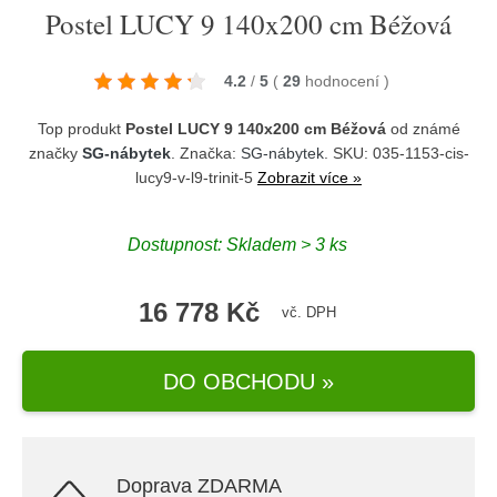
Postel LUCY 9 140x200 cm Béžová
4.2
/
5
(
29
hodnocení
)
Top produkt
Postel LUCY 9 140x200 cm Béžová
od známé
značky
SG-nábytek
. Značka:
SG-nábytek
. SKU: 035-1153-cis-
lucy9-v-l9-trinit-5
Zobrazit více »
Dostupnost:
Skladem > 3 ks
16 778 Kč
vč. DPH
DO OBCHODU »
Doprava ZDARMA