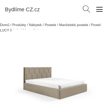
Bydlíme CZ.cz
Vyhledávání
Domů
/
Produkty
/
Nábytek
/
Postele
/
Manželské postele
/
Postel
LUCY 9 140x200 cm Béžová