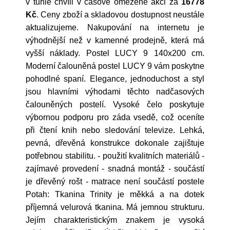
v tuhle chvíli v časově omezené akci za
16778
Kč
. Ceny zboží a skladovou dostupnost neustále
aktualizujeme. Nakupování na internetu je
výhodnější než v kamenné prodejně, která má
vyšší náklady. Postel LUCY 9 140x200 cm.
Moderní čalouněná postel LUCY 9 vám poskytne
pohodlné spaní. Elegance, jednoduchost a styl
jsou hlavními výhodami těchto nadčasových
čalouněných postelí. Vysoké čelo poskytuje
výbornou podporu pro záda vsedě, což oceníte
při čtení knih nebo sledování televize. Lehká,
pevná, dřevěná konstrukce dokonale zajištuje
potřebnou stabilitu. - použití kvalitních materiálů -
zajímavé provedení - snadná montáž - součástí
je dřevěný rošt - matrace není součástí postele
Potah: Tkanina Trinity je měkká a na dotek
příjemná velurová tkanina. Má jemnou strukturu.
Jejím charakteristickým znakem je vysoká