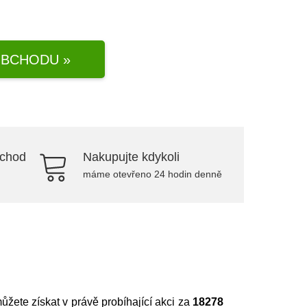
BCHODU »
bchod
Nakupujte kdykoli
máme otevřeno 24 hodin denně
můžete získat v právě probíhající akci za
18278