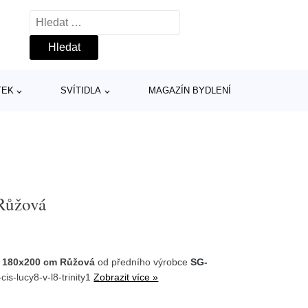
Vyhledávání
TEK
SVÍTIDLA
MAGAZÍN BYDLENÍ
Růžová
8 180x200 cm Růžová
od předního výrobce
SG-
is-lucy8-v-l8-trinity1
Zobrazit více »