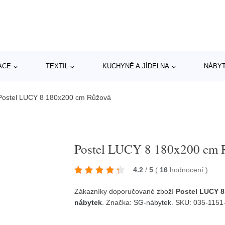
ACE
TEXTIL
KUCHYNĚ A JÍDELNA
NÁBY
Postel LUCY 8 180x200 cm Růžová
Postel LUCY 8 180x200 cm 
4.2
/
5
(
16
hodnocení
)
Zákazníky doporučované zboží
Postel LUCY 
nábytek
. Značka:
SG-nábytek
. SKU: 035-1151-c