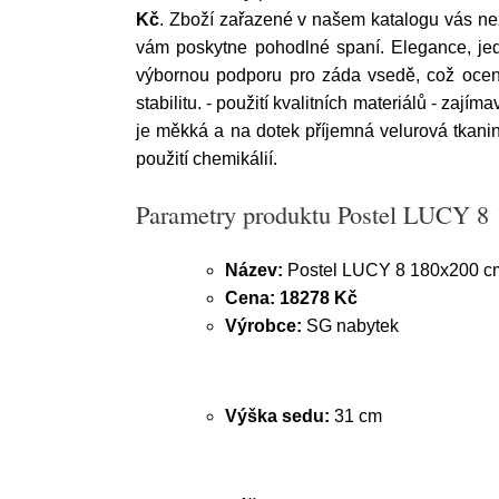
Kč
. Zboží zařazené v našem katalogu vás n
vám poskytne pohodlné spaní. Elegance, jed
výbornou podporu pro záda vsedě, což ocenít
stabilitu. - použití kvalitních materiálů - zaj
je měkká a na dotek příjemná velurová tkani
použití chemikálií.
Parametry produktu Postel LUCY 8
Název:
Postel LUCY 8 180x200 c
Cena:
18278 Kč
Výrobce:
SG nabytek
Výška sedu:
31 cm