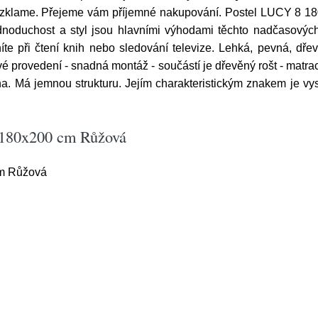
ezklame. Přejeme vám příjemné nakupování. Postel LUCY 8 1
noduchost a styl jsou hlavními výhodami těchto nadčasových
e při čtení knih nebo sledování televize. Lehká, pevná, dře
ímavé provedení - snadná montáž - součástí je dřevěný rošt - matr
na. Má jemnou strukturu. Jejím charakteristickým znakem je vy
 180x200 cm Růžová
m Růžová