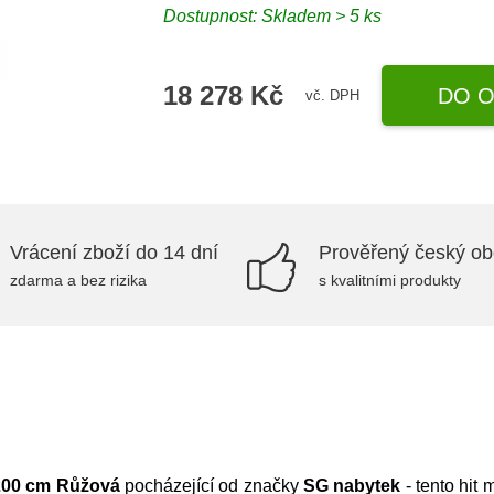
Dostupnost:
Skladem > 5 ks
18 278 Kč
DO O
vč. DPH
Vrácení zboží do 14 dní
Prověřený český o
zdarma a bez rizika
s kvalitními produkty
200 cm Růžová
pocházející od značky
SG nabytek
- tento hit 