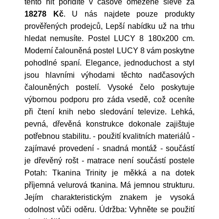
tento hit pořídíte v časové omezené slevě za
18278 Kč
. U nás najdete pouze produkty
prověřených prodejců, Lepší nabídku už na trhu
hledat nemusíte. Postel LUCY 8 180x200 cm.
Moderní čalouněná postel LUCY 8 vám poskytne
pohodlné spaní. Elegance, jednoduchost a styl
jsou hlavními výhodami těchto nadčasových
čalouněných postelí. Vysoké čelo poskytuje
výbornou podporu pro záda vsedě, což oceníte
při čtení knih nebo sledování televize. Lehká,
pevná, dřevěná konstrukce dokonale zajištuje
potřebnou stabilitu. - použití kvalitních materiálů -
zajímavé provedení - snadná montáž - součástí
je dřevěný rošt - matrace není součástí postele
Potah: Tkanina Trinity je měkká a na dotek
příjemná velurová tkanina. Má jemnou strukturu.
Jejím charakteristickým znakem je vysoká
odolnost vůči oděru. Údržba: Vyhněte se použití