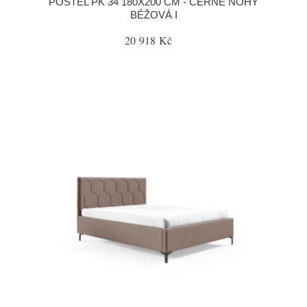
POSTEL PK 34 180X200 CM - ČERNÉ NOHY
BÉŽOVÁ I
20 918 Kč