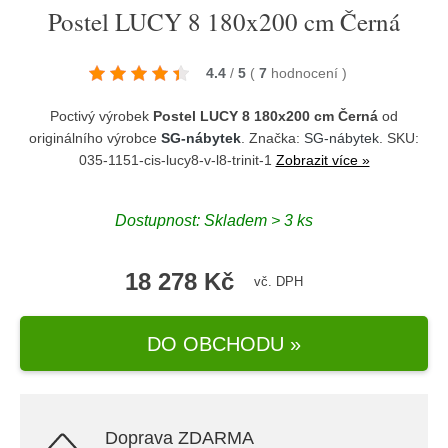
Postel LUCY 8 180x200 cm Černá
4.4
/
5
(
7
hodnocení
)
Poctivý výrobek
Postel LUCY 8 180x200 cm Černá
od
originálního výrobce
SG-nábytek
. Značka:
SG-nábytek
. SKU:
035-1151-cis-lucy8-v-l8-trinit-1
Zobrazit více »
Dostupnost:
Skladem > 3 ks
18 278 Kč
vč. DPH
DO OBCHODU »
Doprava ZDARMA