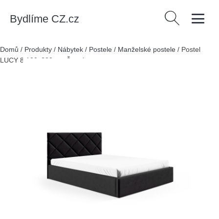
Bydlíme CZ.cz
Vyhledávání
Domů
/
Produkty
/
Nábytek
/
Postele
/
Manželské postele
/
Postel
LUCY 8 180x200 cm Černá