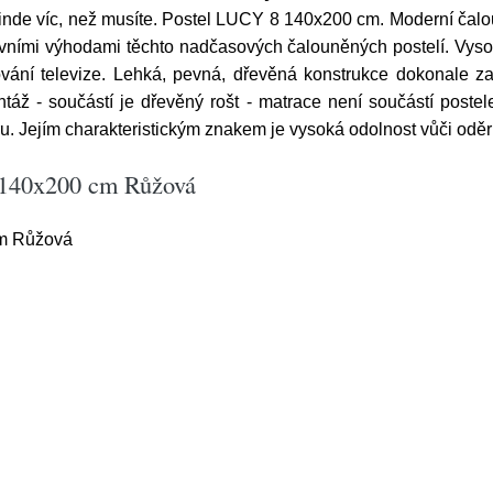
e jinde víc, než musíte. Postel LUCY 8 140x200 cm. Moderní č
lavními výhodami těchto nadčasových čalouněných postelí. Vys
ání televize. Lehká, pevná, dřevěná konstrukce dokonale zajiš
táž - součástí je dřevěný rošt - matrace není součástí postel
u. Jejím charakteristickým znakem je vysoká odolnost vůči oděr
 140x200 cm Růžová
m Růžová