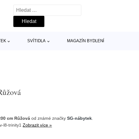
Vyhledávání
TEK
SVÍTIDLA
MAGAZÍN BYDLENÍ
Růžová
200 cm Růžová
od známé značky
SG-nábytek
.
-l8-trinity1
Zobrazit více »