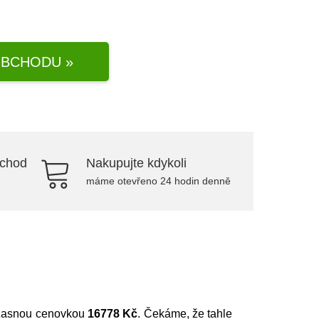
BCHODU »
bchod
Nakupujte kdykoli
máme otevřeno 24 hodin denně
 úžasnou cenovkou
16778 Kč
. Čekáme, že tahle