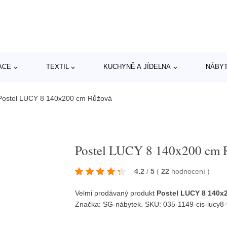
ACE
TEXTIL
KUCHYNĚ A JÍDELNA
NÁBY
Postel LUCY 8 140x200 cm Růžová
Postel LUCY 8 140x200 cm 
4.2
/
5
(
22
hodnocení
)
Velmi prodávaný produkt
Postel LUCY 8 140x
Značka:
SG-nábytek
. SKU: 035-1149-cis-lucy8-v