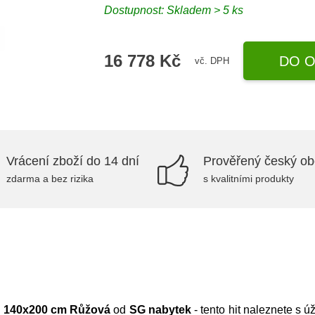
Dostupnost:
Skladem > 5 ks
16 778 Kč
DO O
vč. DPH
Vrácení zboží do 14 dní
Prověřený český o
zdarma a bez rizika
s kvalitními produkty
8 140x200 cm Růžová
od
SG nabytek
- tento hit naleznete s