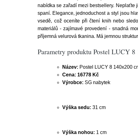
nabídka se zařadí mezi bestsellery. Neplaťt
spaní. Elegance, jednoduchost a styl jsou h
vsedě, což oceníte při čtení knih nebo sledov
materiálů - zajímavé provedení - snadná mon
příjemná velurová tkanina. Má jemnou struktur
Parametry produktu Postel LUCY 8
Název:
Postel LUCY 8 140x200 c
Cena:
16778 Kč
Výrobce:
SG nabytek
Výška sedu:
31 cm
Výška nohou:
1 cm