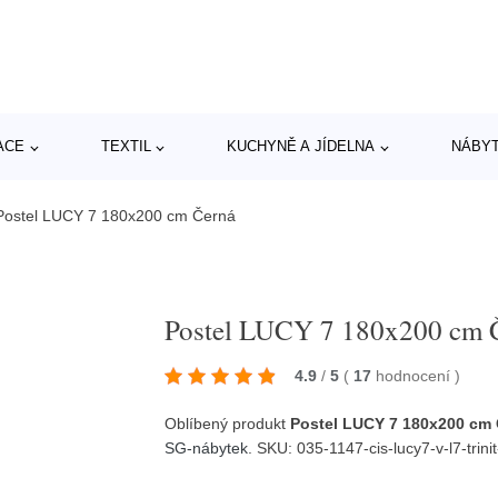
ACE
TEXTIL
KUCHYNĚ A JÍDELNA
NÁBY
Postel LUCY 7 180x200 cm Černá
Postel LUCY 7 180x200 cm 
4.9
/
5
(
17
hodnocení
)
Oblíbený produkt
Postel LUCY 7 180x200 cm
SG-nábytek
. SKU: 035-1147-cis-lucy7-v-l7-trini