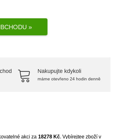
BCHODU »
bchod
Nakupujte kdykoli
máme otevřeno 24 hodin denně
kovatelné akci za
18278 Kč
. Vybírejtee zboží v