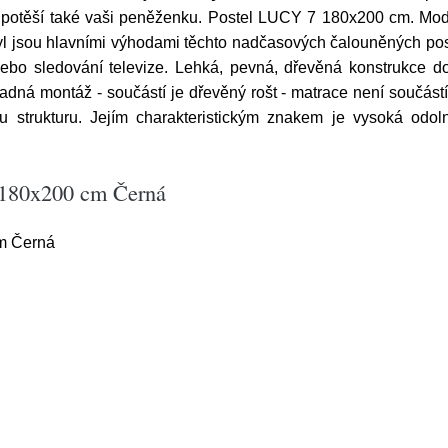
 potěší také vaši peněženku. Postel LUCY 7 180x200 cm. Mo
yl jsou hlavními výhodami těchto nadčasových čalouněných pos
ebo sledování televize. Lehká, pevná, dřevěná konstrukce doko
nadná montáž - součástí je dřevěný rošt - matrace není součást
 strukturu. Jejím charakteristickým znakem je vysoká odol
 180x200 cm Černá
m Černá