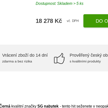
Dostupnost:
Skladem > 5 ks
18 278 Kč
DO O
vč. DPH
Vrácení zboží do 14 dní
Prověřený český o
zdarma a bez rizika
s kvalitními produkty
 Černá
kvalitní značky
SG nabytek
- tento hit seženete v neopa