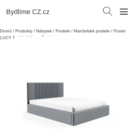
Bydlíme CZ.cz
Vyhledávání
Domů
/
Produkty
/
Nábytek
/
Postele
/
Manželské postele
/
Postel
LUCY 7 160x200 cm Šedá I