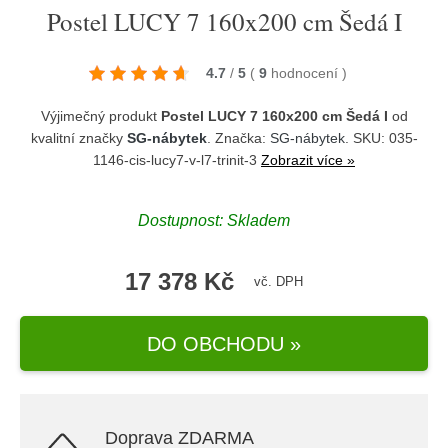
Postel LUCY 7 160x200 cm Šedá I
4.7
/
5
(
9
hodnocení
)
Výjimečný produkt
Postel LUCY 7 160x200 cm Šedá I
od
kvalitní značky
SG-nábytek
. Značka:
SG-nábytek
. SKU: 035-
1146-cis-lucy7-v-l7-trinit-3
Zobrazit více »
Dostupnost:
Skladem
17 378 Kč
vč. DPH
DO OBCHODU »
Doprava ZDARMA