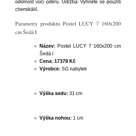
odolnost vůči oděru. Údržba: Vyhněte se použití
chemikálií.
Parametry produktu Postel LUCY 7 160x200
cm Šedá I
Název:
Postel LUCY 7 160x200 cm
Šedá I
Cena:
17378 Kč
Výrobce:
SG nabytek
Výška sedu:
31 cm
Výška nohou:
1 cm