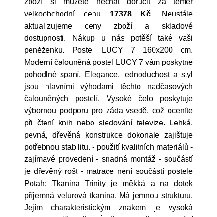
zboží si můžete nechat doručit za téměř
velkoobchodní cenu
17378 Kč
. Neustále
aktualizujeme ceny zboží a skladové
dostupnosti. Nákup u nás potěší také vaši
peněženku. Postel LUCY 7 160x200 cm.
Moderní čalouněná postel LUCY 7 vám poskytne
pohodlné spaní. Elegance, jednoduchost a styl
jsou hlavními výhodami těchto nadčasových
čalouněných postelí. Vysoké čelo poskytuje
výbornou podporu pro záda vsedě, což oceníte
při čtení knih nebo sledování televize. Lehká,
pevná, dřevěná konstrukce dokonale zajištuje
potřebnou stabilitu. - použití kvalitních materiálů -
zajímavé provedení - snadná montáž - součástí
je dřevěný rošt - matrace není součástí postele
Potah: Tkanina Trinity je měkká a na dotek
příjemná velurová tkanina. Má jemnou strukturu.
Jejím charakteristickým znakem je vysoká