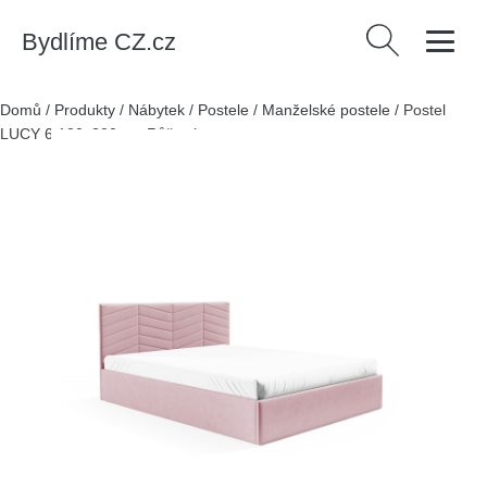
Bydlíme CZ.cz
Vyhledávání
Domů
/
Produkty
/
Nábytek
/
Postele
/
Manželské postele
/
Postel
LUCY 6 180x200 cm Růžová