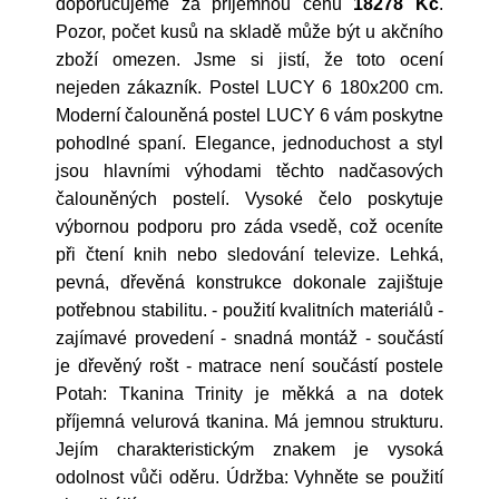
doporučujeme za příjemnou cenu
18278 Kč
.
Pozor, počet kusů na skladě může být u akčního
zboží omezen. Jsme si jistí, že toto ocení
nejeden zákazník. Postel LUCY 6 180x200 cm.
Moderní čalouněná postel LUCY 6 vám poskytne
pohodlné spaní. Elegance, jednoduchost a styl
jsou hlavními výhodami těchto nadčasových
čalouněných postelí. Vysoké čelo poskytuje
výbornou podporu pro záda vsedě, což oceníte
při čtení knih nebo sledování televize. Lehká,
pevná, dřevěná konstrukce dokonale zajištuje
potřebnou stabilitu. - použití kvalitních materiálů -
zajímavé provedení - snadná montáž - součástí
je dřevěný rošt - matrace není součástí postele
Potah: Tkanina Trinity je měkká a na dotek
příjemná velurová tkanina. Má jemnou strukturu.
Jejím charakteristickým znakem je vysoká
odolnost vůči oděru. Údržba: Vyhněte se použití