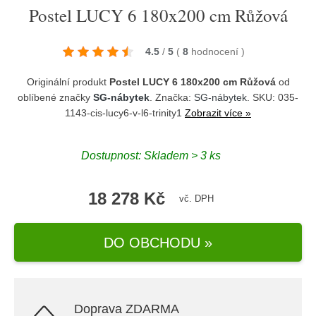
Postel LUCY 6 180x200 cm Růžová
4.5
/
5
(
8
hodnocení
)
Originální produkt
Postel LUCY 6 180x200 cm Růžová
od
oblíbené značky
SG-nábytek
. Značka:
SG-nábytek
. SKU: 035-
1143-cis-lucy6-v-l6-trinity1
Zobrazit více »
Dostupnost:
Skladem > 3 ks
18 278 Kč
vč. DPH
DO OBCHODU »
Doprava ZDARMA