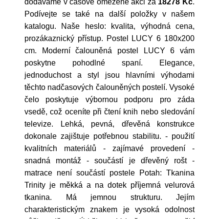
dodáváme v časově omezené akci za
18278 Kč
.
Podívejte se také na další položky v našem
katalogu. Naše heslo: kvalita, výhodná cena,
prozákaznický přístup. Postel LUCY 6 180x200
cm. Moderní čalouněná postel LUCY 6 vám
poskytne pohodlné spaní. Elegance,
jednoduchost a styl jsou hlavními výhodami
těchto nadčasových čalouněných postelí. Vysoké
čelo poskytuje výbornou podporu pro záda
vsedě, což oceníte při čtení knih nebo sledování
televize. Lehká, pevná, dřevěná konstrukce
dokonale zajištuje potřebnou stabilitu. - použití
kvalitních materiálů - zajímavé provedení -
snadná montáž - součástí je dřevěný rošt -
matrace není součástí postele Potah: Tkanina
Trinity je měkká a na dotek příjemná velurová
tkanina. Má jemnou strukturu. Jejím
charakteristickým znakem je vysoká odolnost