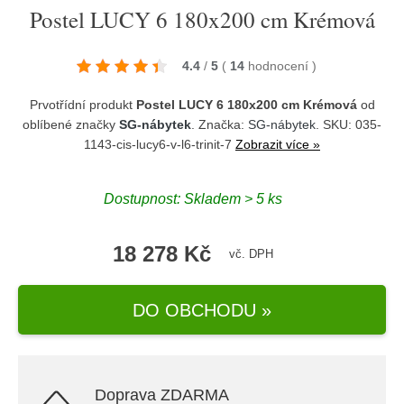
Postel LUCY 6 180x200 cm Krémová
4.4
/
5
(
14
hodnocení
)
Prvotřídní produkt
Postel LUCY 6 180x200 cm Krémová
od
oblíbené značky
SG-nábytek
. Značka:
SG-nábytek
. SKU: 035-
1143-cis-lucy6-v-l6-trinit-7
Zobrazit více »
Dostupnost:
Skladem > 5 ks
18 278 Kč
vč. DPH
DO OBCHODU »
Doprava ZDARMA