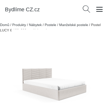
Bydlíme CZ.cz
Vyhledávání
Domů
/
Produkty
/
Nábytek
/
Postele
/
Manželské postele
/
Postel
LUCY 6 180x200 cm Krémová