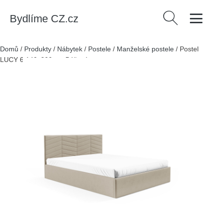
Bydlíme CZ.cz
Vyhledávání
Domů
/
Produkty
/
Nábytek
/
Postele
/
Manželské postele
/
Postel
LUCY 6 140x200 cm Béžová