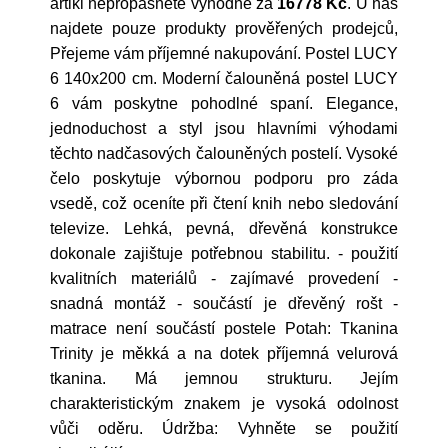
artikl nepropásněte výhodně za
16778 Kč
. U nás
najdete pouze produkty prověřených prodejců,
Přejeme vám příjemné nakupování. Postel LUCY
6 140x200 cm. Moderní čalouněná postel LUCY
6 vám poskytne pohodlné spaní. Elegance,
jednoduchost a styl jsou hlavními výhodami
těchto nadčasových čalouněných postelí. Vysoké
čelo poskytuje výbornou podporu pro záda
vsedě, což oceníte při čtení knih nebo sledování
televize. Lehká, pevná, dřevěná konstrukce
dokonale zajištuje potřebnou stabilitu. - použití
kvalitních materiálů - zajímavé provedení -
snadná montáž - součástí je dřevěný rošt -
matrace není součástí postele Potah: Tkanina
Trinity je měkká a na dotek příjemná velurová
tkanina. Má jemnou strukturu. Jejím
charakteristickým znakem je vysoká odolnost
vůči oděru. Údržba: Vyhněte se použití