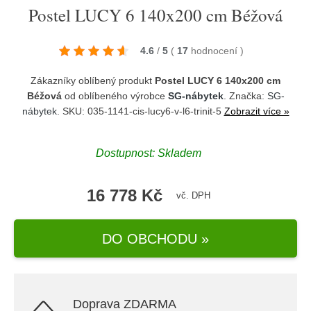
Postel LUCY 6 140x200 cm Béžová
4.6
/
5
(
17
hodnocení
)
Zákazníky oblíbený produkt
Postel LUCY 6 140x200 cm
Béžová
od oblíbeného výrobce
SG-nábytek
. Značka:
SG-
nábytek
. SKU: 035-1141-cis-lucy6-v-l6-trinit-5
Zobrazit více »
Dostupnost:
Skladem
16 778 Kč
vč. DPH
DO OBCHODU »
Doprava ZDARMA