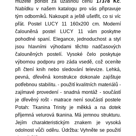
můžete pořídit za úžasnou cenu
17378 Kč
.
Nabídku v našem katalogu pro vás připravuje
tým odborníků. Nakoupit a ještě ušetřit, co si víc
přát. Postel LUCY 11 160x200 cm. Moderní
čalouněná postel LUCY 11 vám poskytne
pohodlné spaní. Elegance, jednoduchost a styl
jsou hlavními výhodami těchto nadčasových
čalouněných postelí. Vysoké čelo poskytuje
výbornou podporu pro záda vsedě, což oceníte
při čtení knih nebo sledování televize. Lehká,
pevná, dřevěná konstrukce dokonale zajištuje
potřebnou stabilitu. - použití kvalitních materiálů -
zajímavé provedení - snadná montáž - součástí
je dřevěný rošt - matrace není součástí postele
Potah: Tkanina Trinity je měkká a na dotek
příjemná velurová tkanina. Má jemnou strukturu.
Jejím charakteristickým znakem je vysoká
odolnost vůči oděru. Údržba: Vyhněte se použití