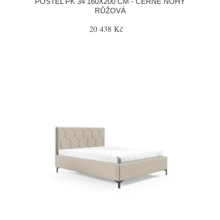
POSTEL PK 34 160X200 CM - ČERNÉ NOHY
RŮŽOVÁ
20 438 Kč