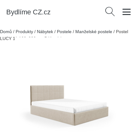
Bydlíme CZ.cz
Vyhledávání
Domů
/
Produkty
/
Nábytek
/
Postele
/
Manželské postele
/
Postel
LUCY 11 160x200 cm Béžová I