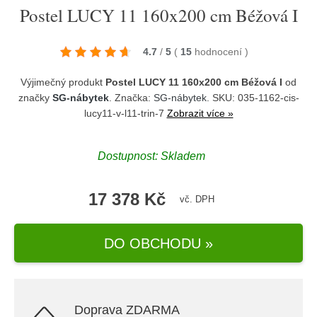
Postel LUCY 11 160x200 cm Béžová I
4.7
/
5
(
15
hodnocení
)
Výjimečný produkt
Postel LUCY 11 160x200 cm Béžová I
od
značky
SG-nábytek
. Značka:
SG-nábytek
. SKU: 035-1162-cis-
lucy11-v-l11-trin-7
Zobrazit více »
Dostupnost:
Skladem
17 378 Kč
vč. DPH
DO OBCHODU »
Doprava ZDARMA