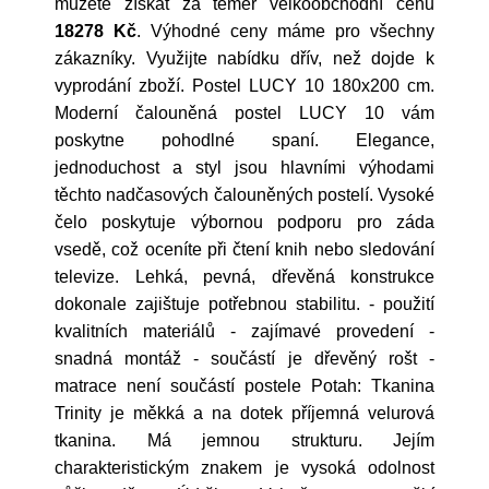
můžete získat za téměř velkoobchodní cenu
18278 Kč
. Výhodné ceny máme pro všechny
zákazníky. Využijte nabídku dřív, než dojde k
vyprodání zboží. Postel LUCY 10 180x200 cm.
Moderní čalouněná postel LUCY 10 vám
poskytne pohodlné spaní. Elegance,
jednoduchost a styl jsou hlavními výhodami
těchto nadčasových čalouněných postelí. Vysoké
čelo poskytuje výbornou podporu pro záda
vsedě, což oceníte při čtení knih nebo sledování
televize. Lehká, pevná, dřevěná konstrukce
dokonale zajištuje potřebnou stabilitu. - použití
kvalitních materiálů - zajímavé provedení -
snadná montáž - součástí je dřevěný rošt -
matrace není součástí postele Potah: Tkanina
Trinity je měkká a na dotek příjemná velurová
tkanina. Má jemnou strukturu. Jejím
charakteristickým znakem je vysoká odolnost