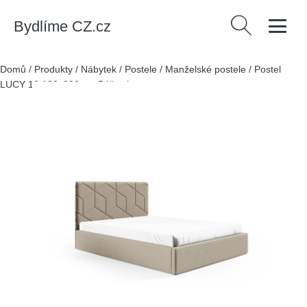
Bydlíme CZ.cz
Vyhledávání
Domů
/
Produkty
/
Nábytek
/
Postele
/
Manželské postele
/
Postel
LUCY 10 180x200 cm Béžová