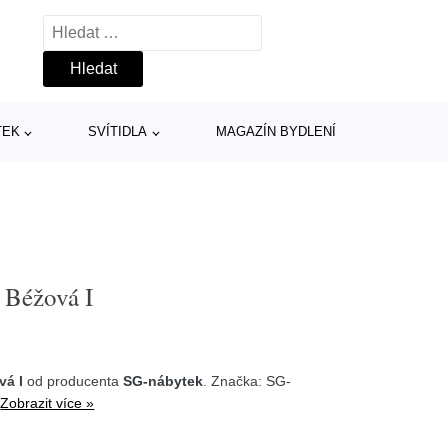
Vyhledávání
TEK
SVÍTIDLA
MAGAZÍN BYDLENÍ
 Béžová I
vá I
od producenta
SG-nábytek
. Značka:
SG-
7
Zobrazit více »