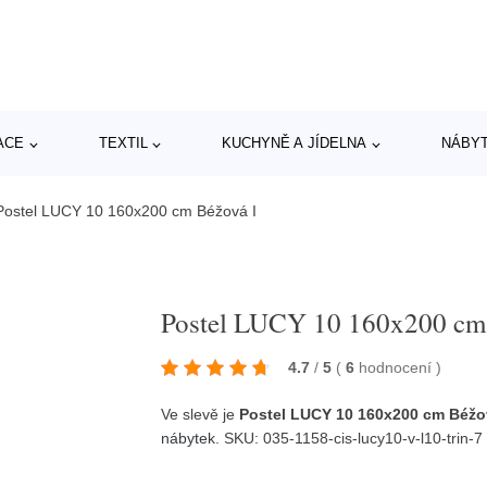
ACE
TEXTIL
KUCHYNĚ A JÍDELNA
NÁBY
Postel LUCY 10 160x200 cm Béžová I
Postel LUCY 10 160x200 cm
4.7
/
5
(
6
hodnocení
)
Ve slevě je
Postel LUCY 10 160x200 cm Béžo
nábytek
. SKU: 035-1158-cis-lucy10-v-l10-trin-