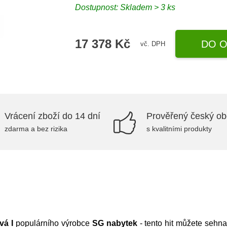
Dostupnost:
Skladem > 3 ks
17 378 Kč
DO O
vč. DPH
Vrácení zboží do 14 dní
Prověřený český o
zdarma a bez rizika
s kvalitními produkty
vá I
populárního výrobce
SG nabytek
- tento hit můžete sehn