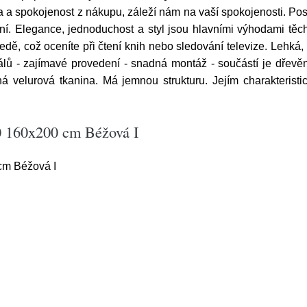
a a spokojenost z nákupu, záleží nám na vaší spokojenosti. 
. Elegance, jednoduchost a styl jsou hlavními výhodami těc
dě, což oceníte při čtení knih nebo sledování televize. Lehká,
eriálů - zajímavé provedení - snadná montáž - součástí je dřevě
ná velurová tkanina. Má jemnou strukturu. Jejím charakterist
0 160x200 cm Béžová I
cm Béžová I