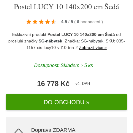
Postel LUCY 10 140x200 cm Šedá
4.5
/
5
(
6
hodnocení
)
Exkluzivní produkt
Postel LUCY 10 140x200 cm Šedá
od
proslulé značky
SG-nábytek
. Značka:
SG-nábytek
. SKU: 035-
1157-cis-lucy10-v-l10-trin-2
Zobrazit více »
Dostupnost:
Skladem > 5 ks
16 778 Kč
vč. DPH
DO OBCHODU »
Doprava ZDARMA