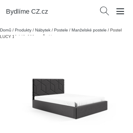
Bydlíme CZ.cz
Vyhledávání
Domů
/
Produkty
/
Nábytek
/
Postele
/
Manželské postele
/
Postel
LUCY 10 140x200 cm Šedá