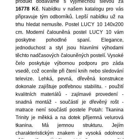
produkt dodáváme s výjimečnou slevou za
16778 Kč
. Nabídku v našem katalogu pro vás
připravuje tým odborníků. Lepší nabídku už na
trhu hledat nemusíte. Postel LUCY 10 140x200
cm. Moderní čalouněná postel LUCY 10 vám
poskytne pohodlné spaní. Elegance,
jednoduchost a styl jsou hlavními výhodami
těchto nadčasových čalouněných postelí. Vysoké
čelo poskytuje výbornou podporu pro záda
vsedě, což oceníte při čtení knih nebo sledování
televize. Lehká, pevná, dřevěná konstrukce
dokonale zajištuje potřebnou stabilitu. - použití
kvalitních materiálů - zajímavé provedení -
snadná montáž - součástí je dřevěný rošt -
matrace není součástí postele Potah: Tkanina
Trinity je měkká a na dotek příjemná velurová
tkanina. Má jemnou strukturu. Jejím
charakteristickým znakem je vysoká odolnost