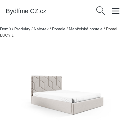
Bydlíme CZ.cz
Vyhledávání
Domů
/
Produkty
/
Nábytek
/
Postele
/
Manželské postele
/
Postel
LUCY 10 140x200 cm Krémové