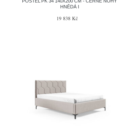
POSTEL PK 34 140X200 CM - ČERNÉ NOHY
HNĚDÁ I
19 838 Kč