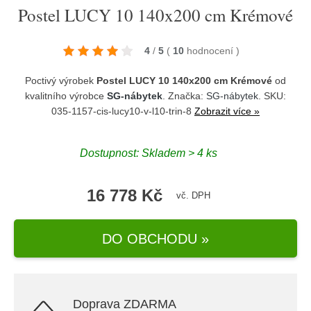
Postel LUCY 10 140x200 cm Krémové
4
/
5
(
10
hodnocení
)
Poctivý výrobek
Postel LUCY 10 140x200 cm Krémové
od
kvalitního výrobce
SG-nábytek
. Značka:
SG-nábytek
. SKU:
035-1157-cis-lucy10-v-l10-trin-8
Zobrazit více »
Dostupnost:
Skladem > 4 ks
16 778 Kč
vč. DPH
DO OBCHODU »
Doprava ZDARMA