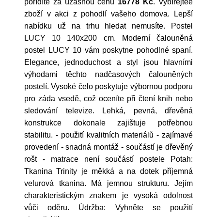
pořídíte za úžasnou cenu
16778 Kč
. Vybírejtee
zboží v akci z pohodlí vašeho domova. Lepší
nabídku už na trhu hledat nemusíte. Postel
LUCY 10 140x200 cm. Moderní čalouněná
postel LUCY 10 vám poskytne pohodlné spaní.
Elegance, jednoduchost a styl jsou hlavními
výhodami těchto nadčasových čalouněných
postelí. Vysoké čelo poskytuje výbornou podporu
pro záda vsedě, což oceníte při čtení knih nebo
sledování televize. Lehká, pevná, dřevěná
konstrukce dokonale zajištuje potřebnou
stabilitu. - použití kvalitních materiálů - zajímavé
provedení - snadná montáž - součástí je dřevěný
rošt - matrace není součástí postele Potah:
Tkanina Trinity je měkká a na dotek příjemná
velurová tkanina. Má jemnou strukturu. Jejím
charakteristickým znakem je vysoká odolnost
vůči oděru. Údržba: Vyhněte se použití