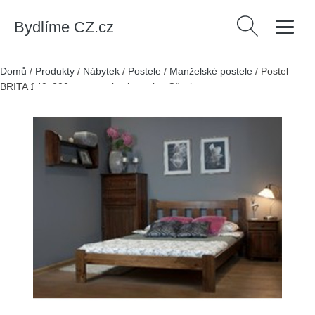
Bydlíme CZ.cz
Vyhledávání
Domů
/
Produkty
/
Nábytek
/
Postele
/
Manželské postele
/
Postel
BRITA 140x200cm z masivu borovice Ořech