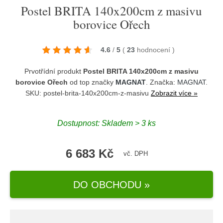
Postel BRITA 140x200cm z masivu
borovice Ořech
4.6
/
5
(
23
hodnocení
)
Prvotřídní produkt
Postel BRITA 140x200cm z masivu
borovice Ořech
od top značky
MAGNAT
. Značka:
MAGNAT
.
SKU: postel-brita-140x200cm-z-masivu
Zobrazit více »
Dostupnost:
Skladem > 3 ks
6 683 Kč
vč. DPH
DO OBCHODU »