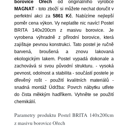
borovice Ořech
od originálního výrobce
MAGNAT
- toto zboží si můžete nechat doručit v
perfektní akci za
5861 Kč
. Nabízíme nejlepší
poměr cena výkon. Vy neplatíte nic navíc! Postel
BRITA 140x200cm z masivu borovice. Je
vyrobena výhradně z přírodní borovice, která
zajištuje pevnou konstrukci. Tato postel je ručně
barvená, broušená a znovu lakovaná
ekologickým lakem. Postel vypadá dokonale a
zachovává si svou původní strukturu. - vysoká
pevnost, odolnost a stabilita - součástí postele je
dřevěný rošt - použití kvalitních materiálů -
snadná montáž Údržba: Povrch nábytku utřete
do čista měkkým hadříkem. Vyhněte se použití
chemikálií.
Parametry produktu Postel BRITA 140x200cm
z masivu borovice Ořech