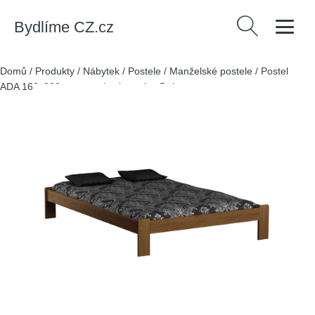
Bydlíme CZ.cz
Vyhledávání
Domů
/
Produkty
/
Nábytek
/
Postele
/
Manželské postele
/
Postel
ADA 160x200cm z masivu borovice Dub