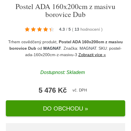
Postel ADA 160x200cm z masivu
borovice Dub
4.3
/
5
(
13
hodnocení
)
Trhem osvědčený produkt,
Postel ADA 160x200cm z masivu
borovice Dub
od
MAGNAT
. Značka:
MAGNAT
. SKU: postel-
ada-160x200cm-z-masivu-3
Zobrazit více »
Dostupnost:
Skladem
5 476 Kč
vč. DPH
DO OBCHODU »