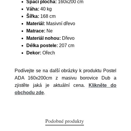
Spací plocha:
160x200 cm
Váha:
40 kg
Šířka:
168 cm
Materiál:
Masivní dřevo
Matrace:
Ne
Materiál nohou:
Dřevo
Délka postele:
207 cm
Dekor:
Ořech
Podívejte se na další obrázky k produktu Postel
ADA 160x200cm z masivu borovice Dub a
zjistěte jaká je aktuální cena.
Klikněte do
obchodu zde
.
Podobné produkty