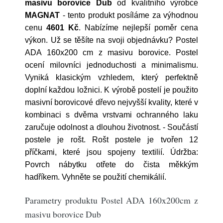
masivu borovice Dub
od kvalitního výrobce
MAGNAT
- tento produkt posíláme za výhodnou
cenu
4601 Kč
. Nabízíme nejlepší poměr cena
výkon. Už se těšíte na svoji objednávku? Postel
ADA 160x200 cm z masivu borovice. Postel
ocení milovníci jednoduchosti a minimalismu.
Vyniká klasickým vzhledem, který perfektně
doplní každou ložnici. K výrobě postelí je použito
masivní borovicové dřevo nejvyšší kvality, které v
kombinaci s dvěma vrstvami ochranného laku
zaručuje odolnost a dlouhou životnost. - Součástí
postele je rošt. Rošt postele je tvořen 12
příčkami, které jsou spojeny textilií. Údržba:
Povrch nábytku otřete do čista měkkým
hadříkem. Vyhněte se použití chemikálií.
Parametry produktu Postel ADA 160x200cm z
masivu borovice Dub