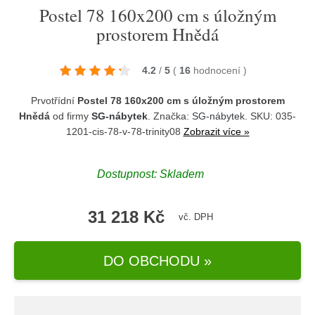
Postel 78 160x200 cm s úložným
prostorem Hnědá
4.2
/
5
(
16
hodnocení
)
Prvotřídní
Postel 78 160x200 cm s úložným prostorem
Hnědá
od firmy
SG-nábytek
. Značka:
SG-nábytek
. SKU: 035-
1201-cis-78-v-78-trinity08
Zobrazit více »
Dostupnost:
Skladem
31 218 Kč
vč. DPH
DO OBCHODU »