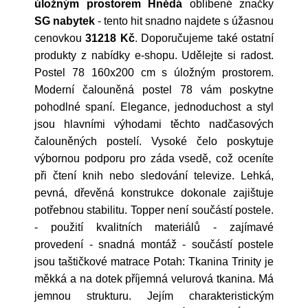
úložným prostorem Hnědá
oblíbené značky
SG nabytek
- tento hit snadno najdete s úžasnou
cenovkou
31218 Kč
. Doporučujeme také ostatní
produkty z nabídky e-shopu. Udělejte si radost.
Postel 78 160x200 cm s úložným prostorem.
Moderní čalouněná postel 78 vám poskytne
pohodlné spaní. Elegance, jednoduchost a styl
jsou hlavními výhodami těchto nadčasových
čalouněných postelí. Vysoké čelo poskytuje
výbornou podporu pro záda vsedě, což oceníte
při čtení knih nebo sledování televize. Lehká,
pevná, dřevěná konstrukce dokonale zajištuje
potřebnou stabilitu. Topper není součástí postele.
- použití kvalitních materiálů - zajímavé
provedení - snadná montáž - součástí postele
jsou taštičkové matrace Potah: Tkanina Trinity je
měkká a na dotek příjemná velurová tkanina. Má
jemnou strukturu. Jejím charakteristickým