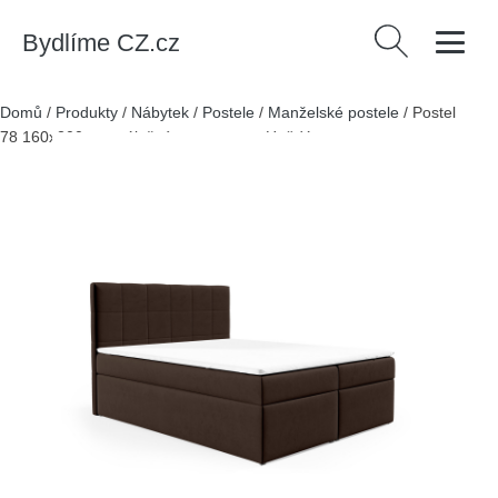
Bydlíme CZ.cz
Vyhledávání
Domů
/
Produkty
/
Nábytek
/
Postele
/
Manželské postele
/
Postel
78 160x200 cm s úložným prostorem Hnědá