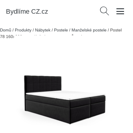
Bydlíme CZ.cz
Vyhledávání
Domů
/
Produkty
/
Nábytek
/
Postele
/
Manželské postele
/
Postel
78 160x200 cm s úložným prostorem Černá