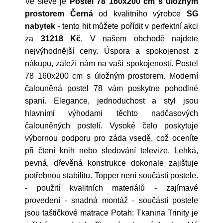
Ve slevě je
Postel 78 160x200 cm s úložným
prostorem Černá
od kvalitního výrobce
SG
nabytek
- tento hit můžete pořídit v perfektní akci
za
31218 Kč
. V našem obchodě najdete
nejvýhodnější ceny. Úspora a spokojenost z
nákupu, záleží nám na vaší spokojenosti. Postel
78 160x200 cm s úložným prostorem. Moderní
čalouněná postel 78 vám poskytne pohodlné
spaní. Elegance, jednoduchost a styl jsou
hlavními výhodami těchto nadčasových
čalouněných postelí. Vysoké čelo poskytuje
výbornou podporu pro záda vsedě, což oceníte
při čtení knih nebo sledování televize. Lehká,
pevná, dřevěná konstrukce dokonale zajištuje
potřebnou stabilitu. Topper není součástí postele.
- použití kvalitních materiálů - zajímavé
provedení - snadná montáž - součástí postele
jsou taštičkové matrace Potah: Tkanina Trinity je