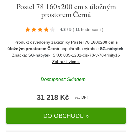
Postel 78 160x200 cm s úložným
prostorem Černá
4.3
/
5
(
11
hodnocení
)
Produkt osvědčený zákazníky
Postel 78 160x200 cm s
úložným prostorem Černá
populárního výrobce
SG-nábytek
.
Značka:
SG-nábytek
. SKU: 035-1201-cis-78-v-78-trinity16
Zobrazit více »
Dostupnost:
Skladem
31 218 Kč
vč. DPH
DO OBCHODU »