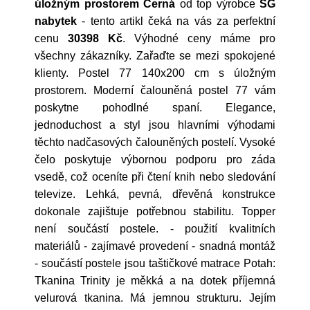
úložným prostorem Černá
od top výrobce
SG
nabytek
- tento artikl čeká na vás za perfektní
cenu
30398 Kč
. Výhodné ceny máme pro
všechny zákazníky. Zařaďte se mezi spokojené
klienty. Postel 77 140x200 cm s úložným
prostorem. Moderní čalouněná postel 77 vám
poskytne pohodlné spaní. Elegance,
jednoduchost a styl jsou hlavními výhodami
těchto nadčasových čalouněných postelí. Vysoké
čelo poskytuje výbornou podporu pro záda
vsedě, což oceníte při čtení knih nebo sledování
televize. Lehká, pevná, dřevěná konstrukce
dokonale zajištuje potřebnou stabilitu. Topper
není součástí postele. - použití kvalitních
materiálů - zajímavé provedení - snadná montáž
- součástí postele jsou taštičkové matrace Potah:
Tkanina Trinity je měkká a na dotek příjemná
velurová tkanina. Má jemnou strukturu. Jejím