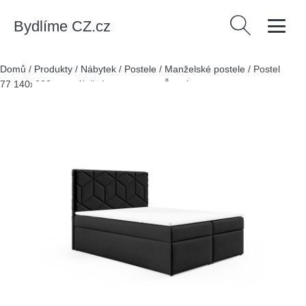
Bydlíme CZ.cz
Vyhledávání
Domů
/
Produkty
/
Nábytek
/
Postele
/
Manželské postele
/
Postel
77 140x200 cm s úložným prostorem Černá