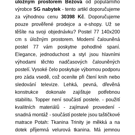
úložným prostorem Béžová
od populárního
výrobce
SG nabytek
- tento artikl doporučujeme
za výhodnou cenu
30398 Kč
. Doporučujeme
pouze prověřené prodejce a e-shopy. Už se
těšíte na svoji objednávku? Postel 77 140x200
cm s úložným prostorem. Moderní čalouněná
postel 77 vám poskytne pohodlné spaní.
Elegance, jednoduchost a styl jsou hlavními
výhodami těchto nadčasových čalouněných
postelí. Vysoké čelo poskytuje výbornou podporu
pro záda vsedě, což oceníte při čtení knih nebo
sledování televize. Lehká, pevná, dřevěná
konstrukce dokonale zajištuje potřebnou
stabilitu. Topper není součástí postele. - použití
kvalitních materiálů - zajímavé provedení -
snadná montáž - součástí postele jsou taštičkové
matrace Potah: Tkanina Trinity je měkká a na
dotek příjemná velurová tkanina. Má jemnou