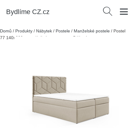
Bydlíme CZ.cz
Vyhledávání
Domů
/
Produkty
/
Nábytek
/
Postele
/
Manželské postele
/
Postel
77 140x200 cm s úložným prostorem Béžová