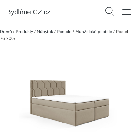
Bydlíme CZ.cz
Vyhledávání
Domů
/
Produkty
/
Nábytek
/
Postele
/
Manželské postele
/
Postel
76 200x200 cm s úložným prostorem Béžová