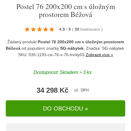
Postel 76 200x200 cm s úložným
prostorem Béžová
4.9
/
5
(
30
hodnocení
)
Žádaný produkt
Postel 76 200x200 cm s úložným prostorem
Béžová
od populární značky
SG-nábytek
. Značka:
SG-nábytek
.
SKU: 035-1193-cis-76-v-76-trinity03
Zobrazit více »
Dostupnost:
Skladem > 3 ks
34 298 Kč
vč. DPH
DO OBCHODU »