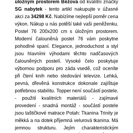
úložným prostorem Béžová
od kvalitní značky
SG nabytek
- tento artikl nakupujte v úžasné
akci za
34298 Kč
. Nabízíme nejlepší poměr cena
výkon. Nákup u nás potěší také vaši peněženku.
Postel 76 200x200 cm s úložným prostorem.
Moderní čalouněná postel 76 vám poskytne
pohodlné spaní. Elegance, jednoduchost a styl
jsou hlavními výhodami těchto nadčasových
čalouněných postelí. Vysoké čelo poskytuje
výbornou podporu pro záda vsedě, což oceníte
při čtení knih nebo sledování televize. Lehká,
pevná, dřevěná konstrukce dokonale zajištuje
potřebnou stabilitu. Topper není součástí postele.
- použití kvalitních materiálů - zajímavé
provedení - snadná montáž - součástí postele
jsou taštičkové matrace Potah: Tkanina Trinity je
měkká a na dotek příjemná velurová tkanina. Má
jemnou strukturu. Jejím charakteristickým