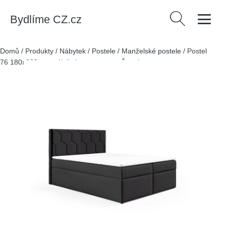
Bydlíme CZ.cz
Vyhledávání
Domů
/
Produkty
/
Nábytek
/
Postele
/
Manželské postele
/
Postel
76 180x200 cm s úložným prostorem Černá