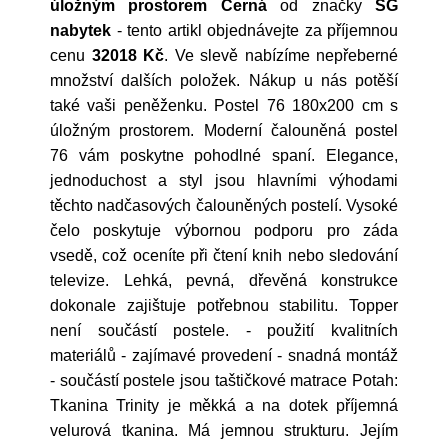
úložným prostorem Černá
od značky
SG
nabytek
- tento artikl objednávejte za příjemnou
cenu
32018 Kč
. Ve slevě nabízíme nepřeberné
množství dalších položek. Nákup u nás potěší
také vaši peněženku. Postel 76 180x200 cm s
úložným prostorem. Moderní čalouněná postel
76 vám poskytne pohodlné spaní. Elegance,
jednoduchost a styl jsou hlavními výhodami
těchto nadčasových čalouněných postelí. Vysoké
čelo poskytuje výbornou podporu pro záda
vsedě, což oceníte při čtení knih nebo sledování
televize. Lehká, pevná, dřevěná konstrukce
dokonale zajištuje potřebnou stabilitu. Topper
není součástí postele. - použití kvalitních
materiálů - zajímavé provedení - snadná montáž
- součástí postele jsou taštičkové matrace Potah:
Tkanina Trinity je měkká a na dotek příjemná
velurová tkanina. Má jemnou strukturu. Jejím