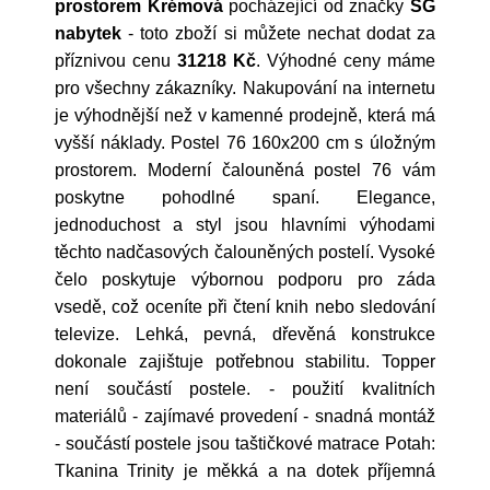
prostorem Krémová
pocházející od značky
SG
nabytek
- toto zboží si můžete nechat dodat za
příznivou cenu
31218 Kč
. Výhodné ceny máme
pro všechny zákazníky. Nakupování na internetu
je výhodnější než v kamenné prodejně, která má
vyšší náklady. Postel 76 160x200 cm s úložným
prostorem. Moderní čalouněná postel 76 vám
poskytne pohodlné spaní. Elegance,
jednoduchost a styl jsou hlavními výhodami
těchto nadčasových čalouněných postelí. Vysoké
čelo poskytuje výbornou podporu pro záda
vsedě, což oceníte při čtení knih nebo sledování
televize. Lehká, pevná, dřevěná konstrukce
dokonale zajištuje potřebnou stabilitu. Topper
není součástí postele. - použití kvalitních
materiálů - zajímavé provedení - snadná montáž
- součástí postele jsou taštičkové matrace Potah:
Tkanina Trinity je měkká a na dotek příjemná