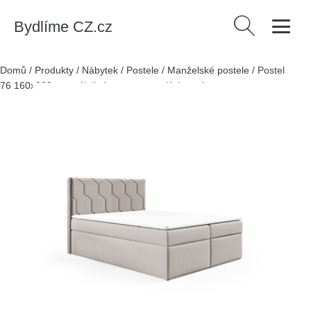
Bydlíme CZ.cz
Vyhledávání
Domů
/
Produkty
/
Nábytek
/
Postele
/
Manželské postele
/
Postel
76 160x200 cm s úložným prostorem Krémová