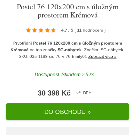
Postel 76 120x200 cm s úložným
prostorem Krémová
4.7
/
5
(
11
hodnocení
)
Prvotřídní
Postel 76 120x200 cm s úložným prostorem
Krémová
od top značky
SG-nábytek
. Značka:
SG-nábytek
.
SKU: 035-1189-cis-76-v-76-trinity01
Zobrazit více »
Dostupnost:
Skladem > 5 ks
30 398 Kč
vč. DPH
DO OBCHODU »