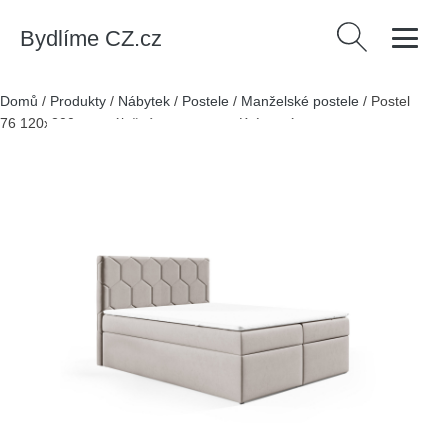
Bydlíme CZ.cz
Vyhledávání
Domů
/
Produkty
/
Nábytek
/
Postele
/
Manželské postele
/
Postel
76 120x200 cm s úložným prostorem Krémová