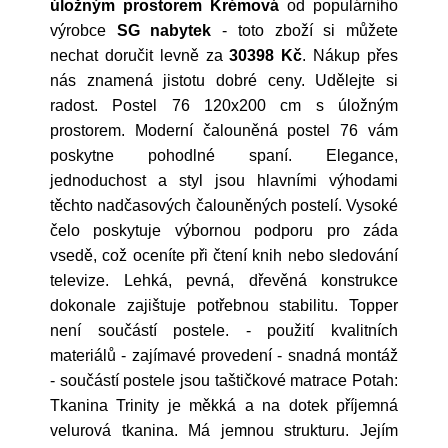
úložným prostorem Krémová
od populárního
výrobce
SG nabytek
- toto zboží si můžete
nechat doručit levně za
30398 Kč
. Nákup přes
nás znamená jistotu dobré ceny. Udělejte si
radost. Postel 76 120x200 cm s úložným
prostorem. Moderní čalouněná postel 76 vám
poskytne pohodlné spaní. Elegance,
jednoduchost a styl jsou hlavními výhodami
těchto nadčasových čalouněných postelí. Vysoké
čelo poskytuje výbornou podporu pro záda
vsedě, což oceníte při čtení knih nebo sledování
televize. Lehká, pevná, dřevěná konstrukce
dokonale zajištuje potřebnou stabilitu. Topper
není součástí postele. - použití kvalitních
materiálů - zajímavé provedení - snadná montáž
- součástí postele jsou taštičkové matrace Potah:
Tkanina Trinity je měkká a na dotek příjemná
velurová tkanina. Má jemnou strukturu. Jejím